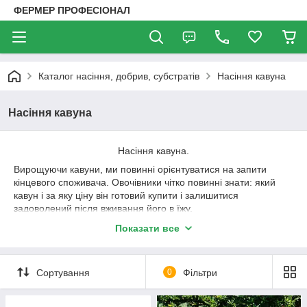
ФЕРМЕР ПРОФЕСІОНАЛ
Каталог насіння, добрив, субстратів
Насіння кавуна
Насіння кавуна
Насіння кавуна.
Вирощуючи кавуни, ми повинні орієнтуватися на запити
кінцевого споживача. Овочівники чітко повинні знати: який
кавун і за яку ціну він готовий купити і залишитися
задоволений після вживання його в їжу.
Сортові характеристики арбузов:
Показати все
Тип – з насінням всередині плоду і безнасінний
Розмір – великий, середній і малий
Сортування
0
Фільтри
Форма – округлий, кубовидний, подовжений
Зовнішня фарбування – світло-зелений, темно-