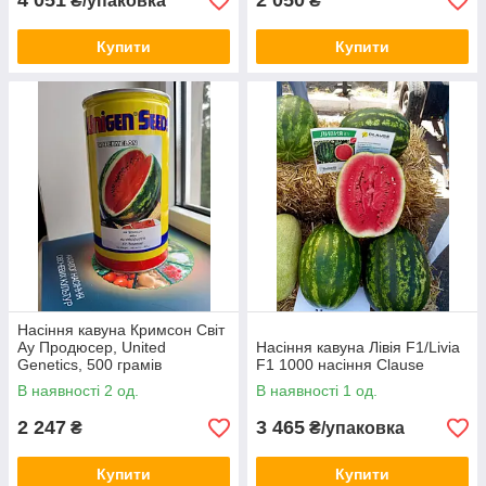
4 051
2 050
₴/упаковка
₴
Купити
Купити
Насіння кавуна Кримсон Світ
Ау Продюсер, United
Насіння кавуна Лівія F1/Livia
Genetics, 500 грамів
F1 1000 насіння Clause
В наявності 2 од.
В наявності 1 од.
2 247
3 465
₴
₴/упаковка
Купити
Купити