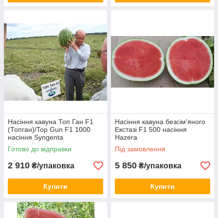
Насіння кавуна Топ Ган F1
Насіння кавуна безсім'яного
(Топган)/Top Gun F1 1000
Екстазі F1 500 насіння
насіння Syngenta
Hazera
Готово до відправки
Під замовлення
2 910
5 850
₴/упаковка
₴/упаковка
Купити
Купити