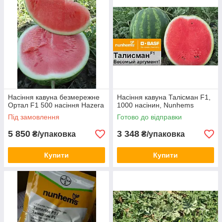
Насіння кавуна безмережне
Насіння кавуна Талісман F1,
Ортал F1 500 насіння Hazera
1000 насінин, Nunhems
Під замовлення
Готово до відправки
5 850
3 348
₴/упаковка
₴/упаковка
Купити
Купити