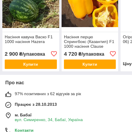
Насіння кавуна Васко F1
Насіння перцю
Огір
1000 насіння Hazera
Спрингбокс (Казантип) F1
06) 
1000 насіння Clause
2 900
4 720
₴/упаковка
₴/упаковка
Цін
Купити
Купити
Про нас
97% позитивних з 62 відгуків за рік
Працює з 28.10.2013
м. Бабаї
вул. Симиренко, 34, Бабаї, Україна
Контакти