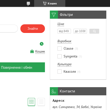
Кошик
Фільтри
Ціна
Знайти
Виробник
Clause
3
Кошик
Syngenta
1
Культура
Повернення і обмін
Квасоля
4
Контакти
вул. Симиренко, 34, Бабаї, Україна