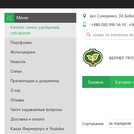
вул. Симиренко, 34, Бабаї
+380 (50) 593-16-10
+3
Каталог семян, удобрений,
субстратов
Портфолио
Фотогалерея
ФЕРМЕР ПРО
Новости
Статьи
Презентации и документы
Головна
Каталог 
О нас
Отзывы
Часто задаваемые вопросы
Доставка и оплата
Канал Фермерпро в Youtube