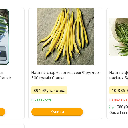
лі
Насіння спаржевої квасолі Фруїдор
Насіння ф
Clause
500 грамів Clause
насіння S
891 ₴/упаковка
10 385 
В наявності
Немає в на
+380 (5
Купити
Ольга Іван