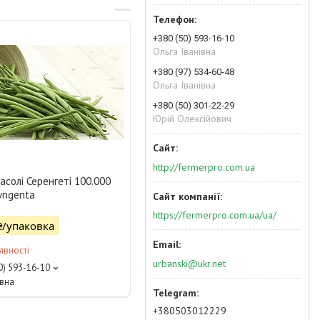
+380 (50) 593-16-10
Ольга Іванівна
+380 (97) 534-60-48
Ольга Іванівна
+380 (50) 301-22-29
Юрій Олексійович
http://fermerpro.com.ua
асолі Серенгеті 100.000
yngenta
https://fermerpro.com.ua/ua/
₴/упаковка
явності
urbanski@ukr.net
0) 593-16-10
івна
+380503012229