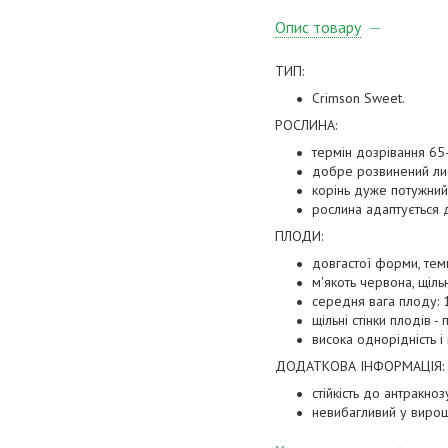
Опис товару
ТИП:
Crimson Sweet.
РОСЛИНА:
термін дозрівання 65-
добре розвинений лис
корінь дуже потужний
рослина адаптується 
ПЛОДИ:
довгастої форми, темн
м'якоть червона, щіль
середня вага плоду: 1
щільні стінки плодів -
висока однорідність і
ДОДАТКОВА ІНФОРМАЦІЯ:
стійкість до антракноз
невибагливий у вирощ