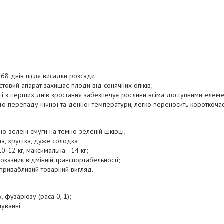
68 днів після висадки розсади;
товий апарат захищає плоди від сонячних опіків;
 і з перших днів зростання забезпечує рослини всіма доступними елем
до перепаду нічної та денної температури, легко переносить короткочас
о-зелені смуги на темно-зеленій шкірці;
на, хрустка, дуже солодка;
0-12 кг, максимальна - 14 кг;
 показник відмінній транспортабельності;
 привабливий товарний вигляд.
у, фузаріозу (раса 0, 1);
уванні.