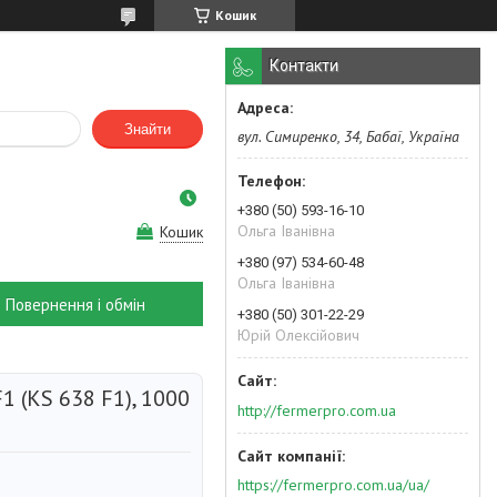
Кошик
Контакти
Знайти
вул. Симиренко, 34, Бабаї, Україна
+380 (50) 593-16-10
Ольга Іванівна
Кошик
+380 (97) 534-60-48
Ольга Іванівна
Повернення і обмін
+380 (50) 301-22-29
Юрій Олексійович
1 (KS 638 F1), 1000
http://fermerpro.com.ua
https://fermerpro.com.ua/ua/