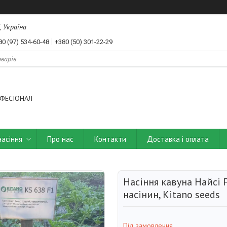
, Україна
80 (97) 534-60-48
+380 (50) 301-22-29
ФЕСІОНАЛ
насіння
Про нас
Контакти
Доставка і оплата
Насіння кавуна Найсі F
насінин, Kitano seeds
Під замовлення