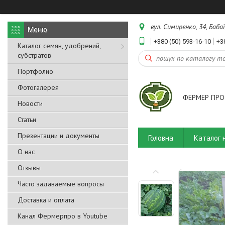
вул. Симиренко, 34, Бабаї
+380 (50) 593-16-10
+3
Каталог семян, удобрений,
субстратов
Портфолио
Фотогалерея
ФЕРМЕР ПРО
Новости
Статьи
Презентации и документы
Головна
Каталог 
О нас
Отзывы
Часто задаваемые вопросы
Доставка и оплата
Канал Фермерпро в Youtube