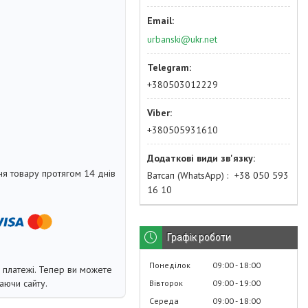
urbanski@ukr.net
+380503012229
+380505931610
я товару протягом 14 днів
Ватсап (WhatsApp)
+38 050 593
16 10
Графік роботи
Понеділок
09:00
18:00
і платежі. Тепер ви можете
аючи сайту.
Вівторок
09:00
19:00
Середа
09:00
18:00