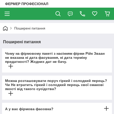
ФЕРМЕР ПРОФЕСІОНАЛ
Поширені питання
Поширені питання
Чому на фірмовому пакеті з насінням фірми Рійк Зваан
не вказана ні дата фасування, ні дата терміну
придатності? Жодних дат не бачу.
Можна розташовувати поруч гіркий і солодкий перець?
Чи Не втратить гіркий і солодкий перець свої смакові
якості від такого сусідства?
А у вас фірмова фасовка?