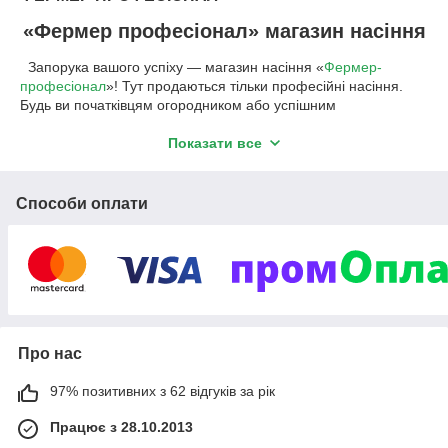
«Фермер професіонал» магазин насіння
Запорука вашого успіху — магазин насіння «
Фермер-
професіонал
»! Тут продаються тільки професійні насіння.
Будь ви початківцям огородником або успішним
бізнесменом-овощеводом — досвід наших співробітників
обов'язково стане у нагоді. Ми поділимося з вами насінням
Показати все
овочевих культур і цінними порадами по їх вирощуванню.
Способи оплати
Професійні насіння овочів від провідних
виробників.
Ми представляємо кращих світових виробників професійних
насіння овочів на правах офіційного дилера або
дистриб'ютора. Співпрацюємо виключно з відомими і
перевіреними роками взаємовигідного співробітництва
торговими марками.
Про нас
97% позитивних з 62 відгуків за рік
У нашому каталозі
—
продукція:
Bejo
(Нідерланди).В першу чергу Бейо
Працює з 28.10.2013
спеціалізується на селекції моркви, капусти, цибулі та