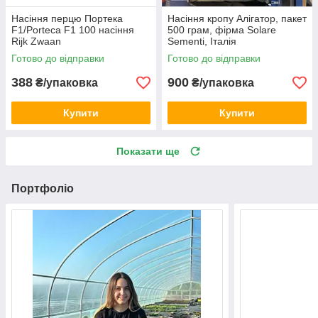
Насіння перцю Портека
Насіння кропу Алігатор, пакет
F1/Porteca F1 100 насіння
500 грам, фірма Solare
Rijk Zwaan
Sementi, Італія
Готово до відправки
Готово до відправки
388
900
₴/упаковка
₴/упаковка
Купити
Купити
Показати ще
Портфоліо