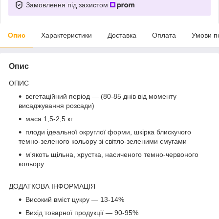
Замовлення під захистом
Опис
Характеристики
Доставка
Оплата
Умови п
Опис
ОПИС
вегетаційний період — (80-85 днів від моменту
висаджування розсади)
маса 1,5-2,5 кг
плоди ідеальної округлої форми, шкірка блискучого
темно-зеленого кольору зі світло-зеленими смугами
м'якоть щільна, хрустка, насиченого темно-червоного
кольору
ДОДАТКОВА ІНФОРМАЦІЯ
Високий вміст цукру — 13-14%
Вихід товарної продукції — 90-95%