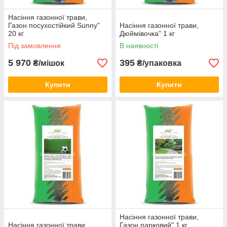
Насіння газонної трави,
Газон посухостійкий Sunny"
Насіння газонної трави,
20 кг
Дюймівочка" 1 кг
Під замовлення
В наявності
5 970
395
₴/мішок
₴/упаковка
Купити
Купити
Насіння газонної трави,
Насіння газонної трави,
Газон парковий" 1 кг