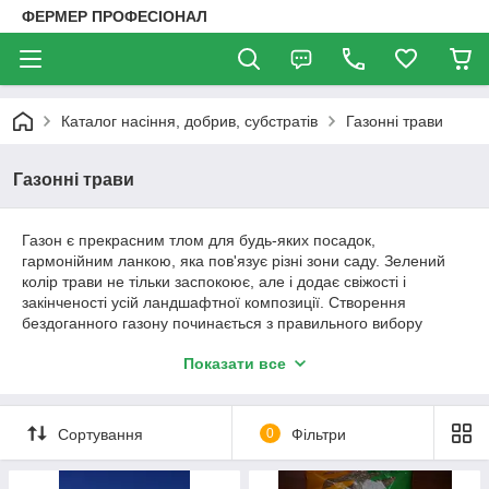
ФЕРМЕР ПРОФЕСІОНАЛ
Каталог насіння, добрив, субстратів
Газонні трави
Газонні трави
Газон є прекрасним тлом для будь-яких посадок,
гармонійним ланкою, яка пов'язує різні зони саду. Зелений
колір трави не тільки заспокоює, але і додає свіжості і
закінченості усій ландшафтної композиції. Створення
бездоганного газону починається з правильного вибору
насіннєвого матеріалу. Вирощуючи зелений оазис, Ви
Показати все
зможете переконатися, що наші газонні трави відрізняються
довговічністю, стійкістю до витоптування і несприятливої
погоди, витривалістю до частого скошування, а також
утворюють потужну дернину і мають інтенсивний зелений
Сортування
0
Фільтри
колір з ранньої весни до глибокої осені.
У нашому інтернет – магазині ви можете купити насіння