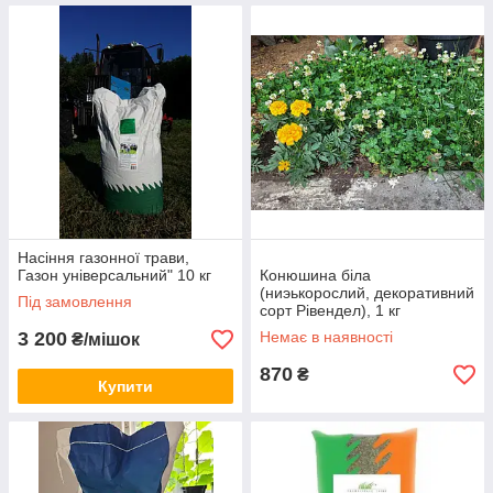
Насіння газонної трави,
Газон універсальний" 10 кг
Конюшина біла
(ниэькорослий, декоративний
Під замовлення
сорт Рівендел), 1 кг
3 200
Немає в наявності
₴/мішок
870
₴
Купити