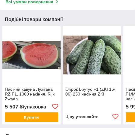
Всі умови повернення
Подібні товари компанії
Насіння кавуна Лузітана
Огірок Брутус F1 (ZKI 15-
Насі
RZ F1, 1000 насіння, Rijk
06) 250 насіння ZKI
F1/M
Zwaan
насі
5 507
5 9
₴/упаковка
Ціну уточнюйте
Купити