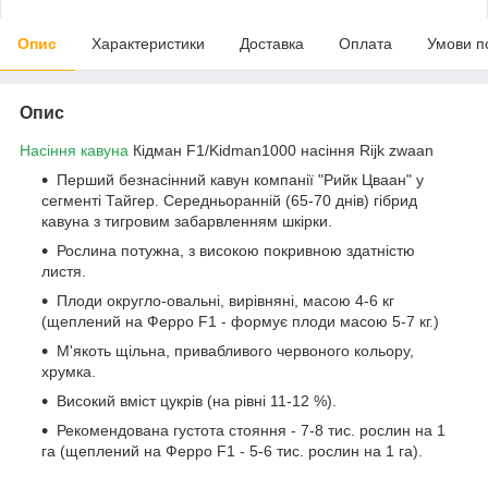
Опис
Характеристики
Доставка
Оплата
Умови п
Опис
Насіння кавуна
Кідман F1/Kidman1000 насіння Rijk zwaan
Перший безнасінний кавун компанії "Рийк Цваан" у
сегменті Тайгер. Середньоранній (65-70 днів) гібрид
кавуна з тигровим забарвленням шкірки.
Рослина потужна, з високою покривною здатністю
листя.
Плоди округло-овальні, вирівняні, масою 4-6 кг
(щеплений на Ферро F1 - формує плоди масою 5-7 кг.)
М'якоть щільна, привабливого червоного кольору,
хрумка.
Високий вміст цукрів (на рівні 11-12 %).
Рекомендована густота стояння - 7-8 тис. рослин на 1
га (щеплений на Ферро F1 - 5-6 тис. рослин на 1 га).