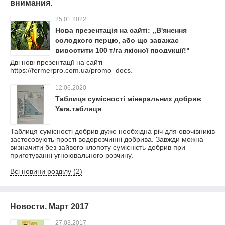
внимания.
25.01.2022
Нова презентація на сайті: ,,В'янення
солодкого перцю, або що заважає
виростити 100 т/га якісної продукції!"
Дві нові презентації на сайті
https://fermerpro.com.ua/promo_docs.
12.06.2020
Таблиця сумісності мінеральних добрив
Yara.таблиця
Таблиця сумісності добрив дуже необхідна річ для овочівників
застосовують прості водорозчинні добрива. Завжди можна
визначити без зайвого клопоту сумісність добрив при
приготуванні угноювального розчину.
Всі новини розділу (2)
Новости. Март 2017
27.03.2017