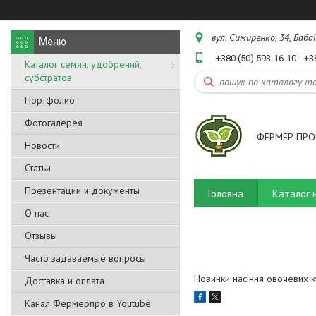
вул. Симиренко, 34, Бабаї
+380 (50) 593-16-10
+3
Каталог семян, удобрений,
субстратов
Портфолио
Фотогалерея
ФЕРМЕР ПРО
Новости
Статьи
Презентации и документы
Головна
Каталог 
О нас
Отзывы
Часто задаваемые вопросы
Новинки насіння овочевих к
Доставка и оплата
Канал Фермерпро в Youtube