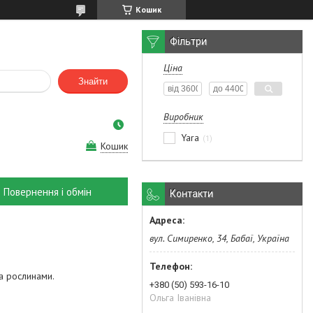
Кошик
Фільтри
Ціна
Знайти
Виробник
Yara
1
Кошик
Повернення і обмін
Контакти
вул. Симиренко, 34, Бабаї, Україна
а рослинами.
+380 (50) 593-16-10
Ольга Іванівна