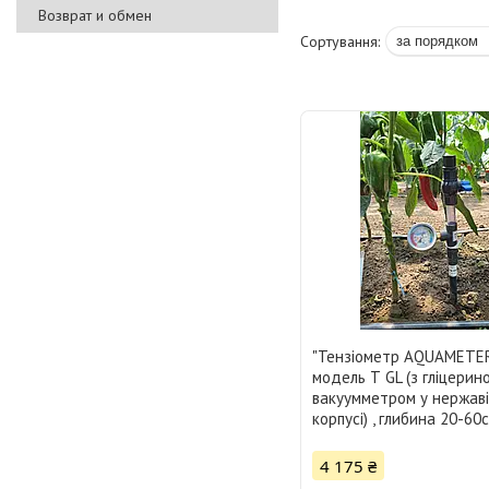
Возврат и обмен
"Тензіометр AQUAMETER
модель Т GL (з гліцерин
вакуумметром у нержав
корпусі) , глибина 20-60
4 175 ₴