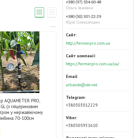
+380 (97) 534-60-48
Ольга Іванівна
+380 (50) 301-22-29
Юрій Олексійович
http://fermerpro.com.ua
https://fermerpro.com.ua/ua/
urbanski@ukr.net
тр AQUAMETER PRO,
+380503012229
GL (з гліцериновим
тром у нержавіючому
 глибина 70-100см
+380505931610