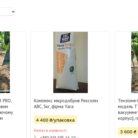
 PRO,
Комплекс мікродобрив Рексолін
Тензіоме
овим
АBC, 5кг, фірма Yara
модель Т 
іючому
вакуумме
см
корпусі),
4 400 ₴/упаковка
Немає в наявності
3 600 ₴
+380 (50) 593-16-10