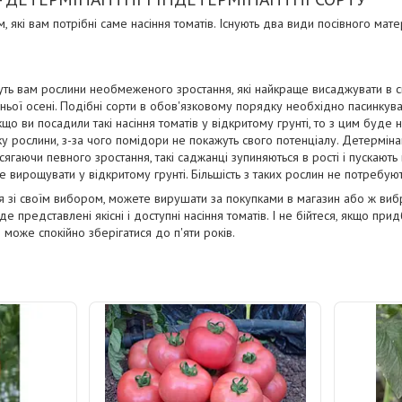
, які вам потрібні саме насіння томатів. Існують два види посівного мате
дуть вам рослини необмеженого зростання, які найкраще висаджувати в с
ьої осені. Подібні сорти в обов'язковому порядку необхідно пасинкувати
Якщо ви посадили такі насіння томатів у відкритому грунті, то з цим буде
у рослини, з-за чого помідори не покажуть свого потенціалу. Детерміна
гаючи певного зростання, такі саджанці зупиняються в рості і пускають 
е вирощувати у відкритому грунті. Більшість з таких рослин не потребую
ися зі своїм вибором, можете вирушати за покупками в магазин або ж виб
е представлені якісні і доступні насіння томатів. І не бійтеся, якщо прид
л може спокійно зберігатися до п'яти років.