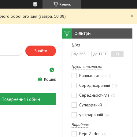
Кошик
чого робочого дня (завтра, 10.08).
Фільтри
Ціна
Знайти
Група стиглості
Ранньостигла
97
Кошик
Середньоранній
10
Середньостигла
3
Повернення і обмін
Суперраний
7
ультраранній
6
Виробник
Bejo Zaden
4