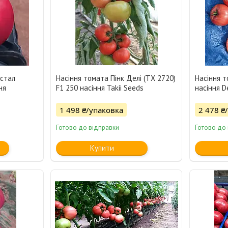
истал
Насіння томата Пінк Делі (ТХ 2720)
Насіння 
ня
F1 250 насіння Takii Seeds
насіння De
1 498 ₴/упаковка
2 478 ₴
Готово до відправки
Готово до
Купити