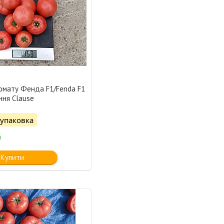
томату Фенда F1/Fenda F1
ння Clause
/упаковка
і
Купити