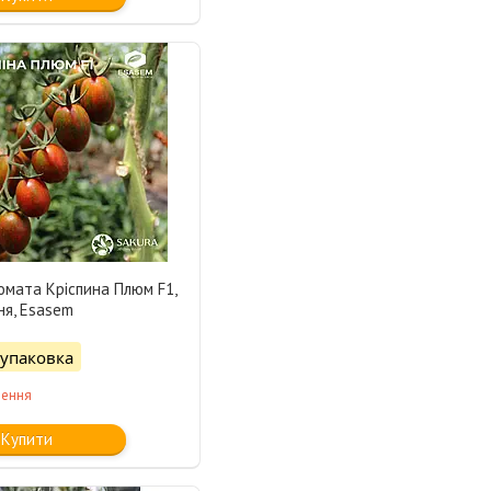
омата Кріспина Плюм F1,
ня, Esasem
/упаковка
лення
Купити