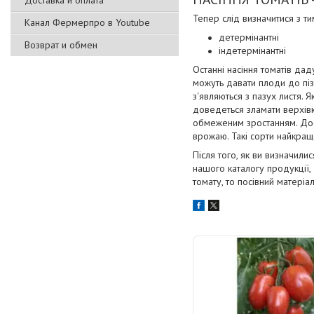
Доставка и оплата
Тепер слід визначитися з тим
Канал Фермерпро в Youtube
детермінантні
Возврат и обмен
індетермінантні
Останні насіння томатів да
можуть давати плоди до пізн
з'являються з пазух листя. 
доведеться зламати верхівк
обмеженим зростанням. Дося
врожаю. Такі сорти найкращ
Після того, як ви визначил
нашого каталогу продукції, д
томату, то посівний матеріа