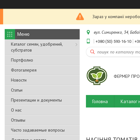
Зараз у компанії неробо
вул. Симиренко, 34, Бабаї
+380 (50) 593-16-10
+3
Каталог семян, удобрений,
субстратов
Портфолио
Фотогалерея
ФЕРМЕР ПРО
Новости
Статьи
Презентации и документы
Головна
Каталог 
О нас
Отзывы
Часто задаваемые вопросы
НАСІННЯ ТОМАТІВ 