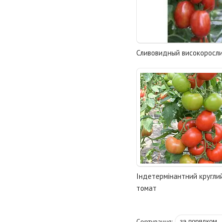
Сливовидный високоросл
Індетермінантний кругли
томат