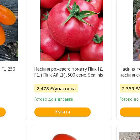
 F1 250
Насіння рожевого томату Пінк ІД
Насіння т
F1, ( Пінк Ай Ді), 500 семе. Seminis
насіння e
2 478 ₴/упаковка
2 359 ₴
Готово до відправки
Готово до
Купити