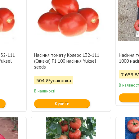
132-111
Насіння томату Колеос 132-111
Насіння 
Yuksel
(Сливка) F1 100 насіння Yuksel
1000 насі
seeds
7 653 ₴
504 ₴/упаковка
В наявност
В наявності
Купити