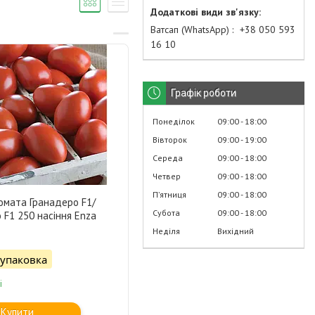
Ватсап (WhatsApp)
+38 050 593
16 10
Графік роботи
Понеділок
09:00
18:00
Вівторок
09:00
19:00
Середа
09:00
18:00
Четвер
09:00
18:00
Пʼятниця
09:00
18:00
омата Гранадеро F1/
Субота
09:00
18:00
 F1 250 насіння Enza
Неділя
Вихідний
/упаковка
і
Купити