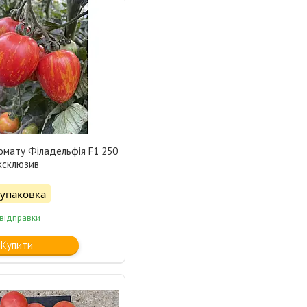
омату Філадельфія F1 250
ксклюзив
/упаковка
 відправки
Купити