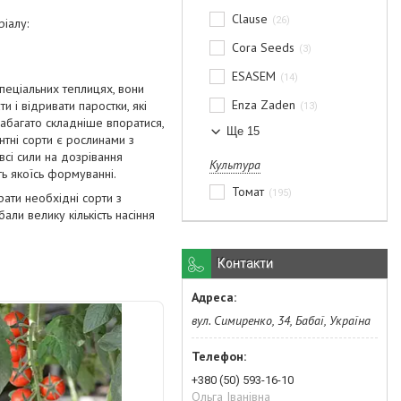
Clause
26
ріалу:
Cora Seeds
3
ESASEM
14
пеціальних теплицях, вони
Enza Zaden
 і відривати паростки, які
13
 набагато складніше впоратися,
Ще 15
нтні сорти є рослинами з
всі сили на дозрівання
Культура
ть якоїсь формуванні.
Томат
195
рати необхідні сорти з
бали велику кількість насіння
Контакти
вул. Симиренко, 34, Бабаї, Україна
+380 (50) 593-16-10
Ольга Іванівна