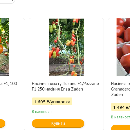
а F1, 100
Насіння томату Позано F1/Pozzano
Насіння т
F1 250 насіння Enza Zaden
Granadero
Zaden
1 605 ₴/упаковка
1 494 ₴
В наявності
В наявност
Купити