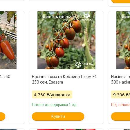
1 250
Насіння томата Кріспина Плюм F1
Насіння т
250 сем. Esasem
500 насін
4 750 ₴/упаковка
9 396 ₴
Готово до відправки 1 од.
Під замов
Купити