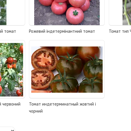
ий томат
Рожевий індетермінантний томат
Томат тип 
й червоний
Томат индетерминатный жовтий і
чорний