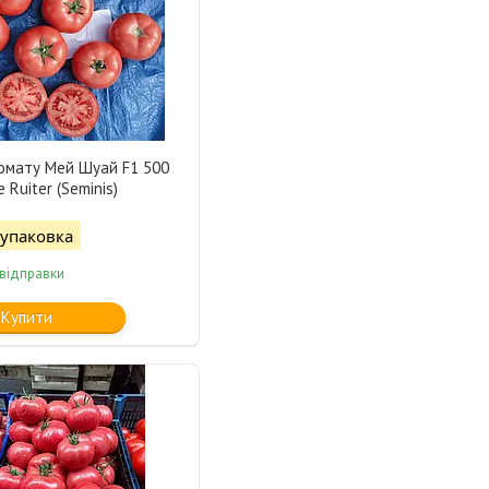
томату Мей Шуай F1 500
 Ruiter (Seminis)
/упаковка
 відправки
Купити