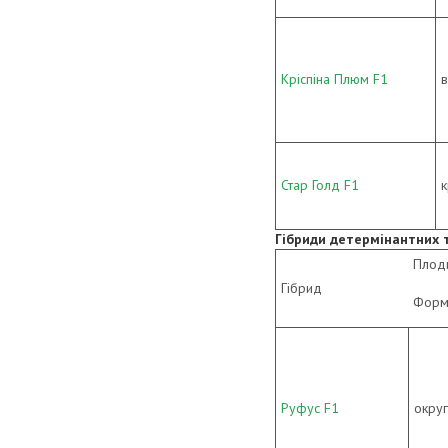
Кріспіна Плюм F1
Стар Голд F1
к
Гібриди детермінантних т
Плод
Гібрид
Форм
Руфус F1
окру