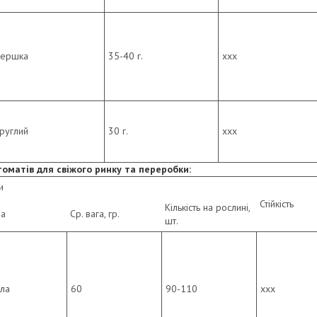
вершка
35-40 г.
ххх
руглий
30 г.
ххх
оматів для свіжого ринку та переробки:
и
Стійкість
Кількість на рослині,
а
Cр. вага, гр.
шт.
гла
60
90-110
ххх