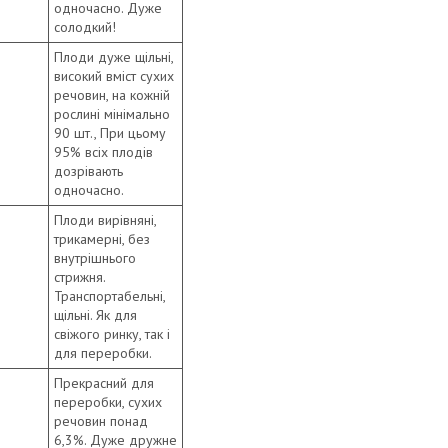
одночасно. Дуже
солодкий!
Плоди дуже щільні,
високий вміст сухих
речовин, на кожній
рослині мінімально
90 шт., При цьому
95% всіх плодів
дозрівають
одночасно.
Плоди вирівняні,
трикамерні, без
внутрішнього
стрижня.
Транспортабельні,
щільні. Як для
свіжого ринку, так і
для переробки.
Прекрасний для
переробки, сухих
речовин понад
6,3%. Дуже дружне