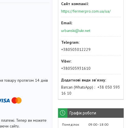
https://fermerpro.com.ua/ua/
urbanski@ukr.net
+380503012229
+380505931610
я товару протягом 14 днів
Ватсап (WhatsApp)
+38 050 593
16 10
Графік роботи
і платежі. Тепер ви можете
Понеділок
09:00
18:00
аючи сайту.