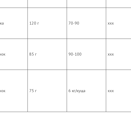
ка
120 г
70-90
ххх
нок
85 г
90-100
ххх
нок
75 г
6 кг/куща
ххх