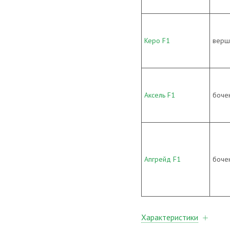
Керо F1
верш
Аксель F1
боче
Апгрейд F1
боче
Характеристики