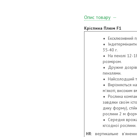
Опис товару
Кріспина Плюм F1
Ексклюзивний п
Індетермінант
35-40 г.
На пензлі 12-18
розміром.
Дружне дозріва
пензлями.
Найсолодший т
Вирізняється 
м'якоті, високим в
Рослина компак
завдяки своїм іст
дику форму), стій
рослини 2 м форм
Середня врожа
кгсодної рослини.
HR
: вертикальне в'яненн