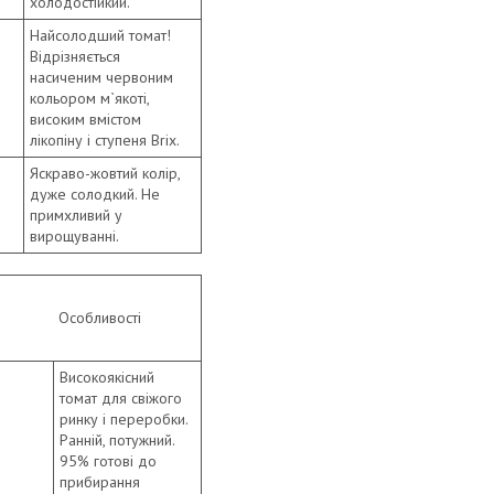
холодостійкий.
Найсолодший томат!
Відрізняється
насиченим червоним
кольором м`якоті,
високим вмістом
лікопіну і ступеня Brix.
Яскраво-жовтий колір,
дуже солодкий. Не
примхливий у
вирощуванні.
Особливості
Високоякісний
томат для свіжого
ринку і переробки.
Ранній, потужний.
95% готові до
прибирання