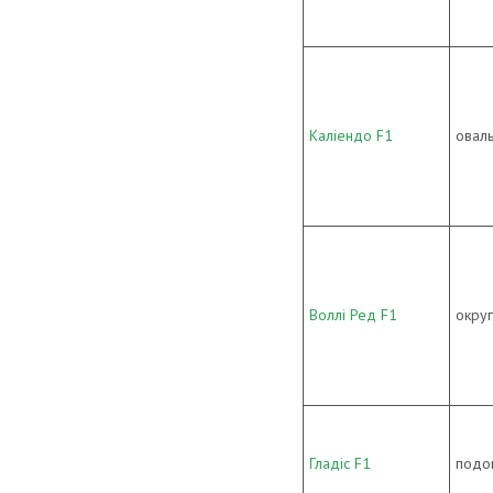
Каліендо F1
овал
Воллі Ред F1
окру
Гладіс F1
подо