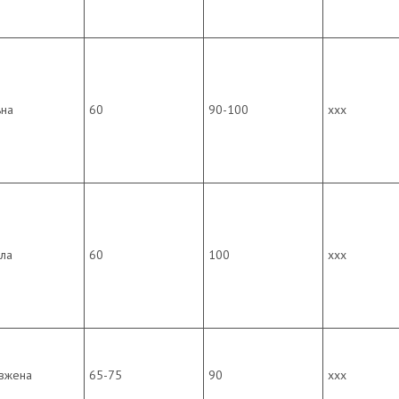
ьна
60
90-100
ххх
гла
60
100
ххх
вжена
65-75
90
ххх