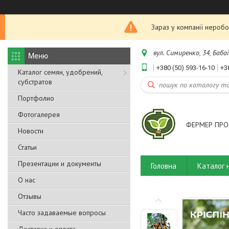
Зараз у компанії неробо
вул. Симиренко, 34, Бабаї
+380 (50) 593-16-10
+3
Каталог семян, удобрений,
субстратов
Портфолио
Фотогалерея
ФЕРМЕР ПРО
Новости
Статьи
Презентации и документы
Головна
Каталог 
О нас
Отзывы
Часто задаваемые вопросы