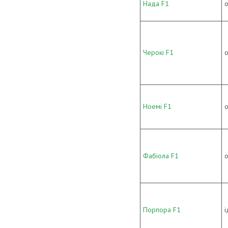
Нада F1
о
Черокі F1
о
Ноемі F1
о
Фабіола F1
о
Порпора F1
і