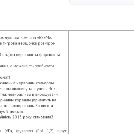
родукт від компанії «ESEM».
на тигрова вершочка розміром
 шт., всі вирівняні за формою та
ння, є можливість прибирати
омат!
насиченим червоним кольором
містом лікопину та ступеня Brix.
тна, невибаглива в вирощуванні,
оричним кореням (привитить на
ка до захворювань. За висоти
ує 8 пензлів.
йність 2013 року становилаЗ
я (VD), фузаріоз (Fol 1,2), вірус