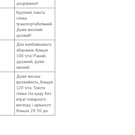
дозрівання!
Крупний, товста
стінка,
транспортабельний.
Дуже високий
урожай!
Для комбайнового
збирання, більше
100 т/га! Ранній,
дружний, дуже
якісний.
Дуже висока
врожайність, більше
120 т/га. Товста
стінка. На кущу без
втрат товарного
вигляду і щільності
більше 20-30 дн.