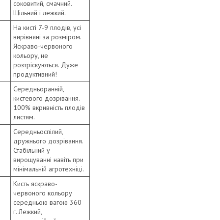
соковитий, смачний.
Щільний і лежкий.
На кисті 7-9 плодів, усі
вирівняні за розміром.
Яскраво-червоного
кольору, не
розтріскуються. Дуже
продуктивний!
Середньоранній,
кистевого дозрівання.
100% вкривність плодів
листям.
Середньоспілий,
дружнього дозрівання.
Стабільний у
вирощуванні навіть при
мінімальній агротехніці.
Кисть яскраво-
червоного кольору
середньою вагою 360
г. Лежкий,