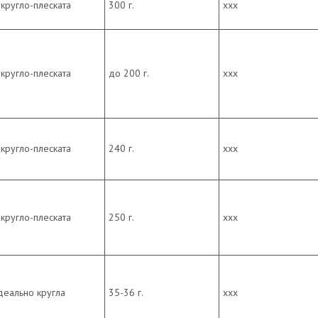
кругло-плеската
300 г.
ххх
кругло-плеската
до 200 г.
ххх
кругло-плеската
240 г.
ххх
кругло-плеската
250 г.
ххх
деально кругла
35-36 г.
ххх