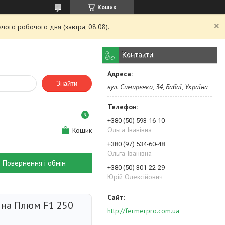
Кошик
чого робочого дня (завтра, 08.08).
Контакти
Знайти
вул. Симиренко, 34, Бабаї, Україна
+380 (50) 593-16-10
Ольга Іванівна
Кошик
+380 (97) 534-60-48
Ольга Іванівна
Повернення і обмін
+380 (50) 301-22-29
Юрій Олексійович
ина Плюм F1 250
http://fermerpro.com.ua