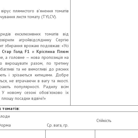
, вірус плямистого в'янення томатів
чування листя томату (TYLCV).
ридів ексклюзивних томатів від
вірили агройвідсліднику Сергію
ент збирання врожаю подовжав: «Усі
,
Стар Голд F1
и
Кріспина Плюм
е, а головне — нова пропозиція на
но вирощувати разом, по третину
ибагливі та не вимогливі до рясних
іють і зрізаються китицями. Добре
ься, не втрачаючи в вагу та якості.
рають популярності. Радилу всім
 У новому сезоні обов'язково їх
 площу посадки вдвічі!»
 томатів:
лоди
Стійкість
Форма
Cр. вага, гр.