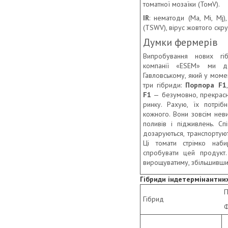
томатної мозаїки (ТомV).
IR
: нематоди (Ма, Mi, Mj)
(TSWV), вірус жовтого скру
Думки фермерів
Випробування нових гіб
компанії «ESEM» ми до
Гавловському, який у мом
три гібриди:
Порпора F1
F1
— безумовно, прекрасн
ринку. Рахую, їх потріб
кожного. Вони зовсім нев
поливів і підживлень. Сп
дозаруються, транспортуют
Ці томати стрімко наби
спробувати цей продукт.
вирощуватиму, збільшивши
Гібриди індетермінантних
П
Гібрид