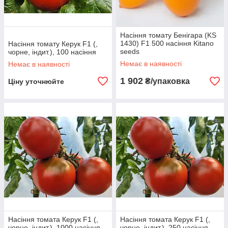
Насіння томату Бенігара (KS
1430) F1 500 насіння Kitano
Насіння томату Керук F1 (,
seeds
чорне, індит.), 100 насіння
Немає в наявності
Немає в наявності
1 902
₴/упаковка
Ціну уточнюйте
Насіння томата Керук F1 (,
Насіння томата Керук F1 (,
чорне, індит.), 1000 насіння
чорне, індит.), 250 насіння