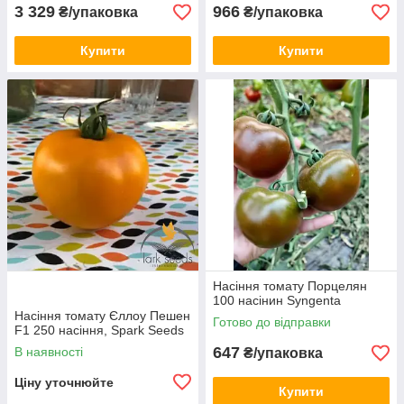
3 329
966
₴/упаковка
₴/упаковка
Купити
Купити
Насіння томату Порцелян
100 насінин Syngenta
Насіння томату Єллоу Пешен
Готово до відправки
F1 250 насіння, Spark Seeds
647
В наявності
₴/упаковка
Ціну уточнюйте
Купити