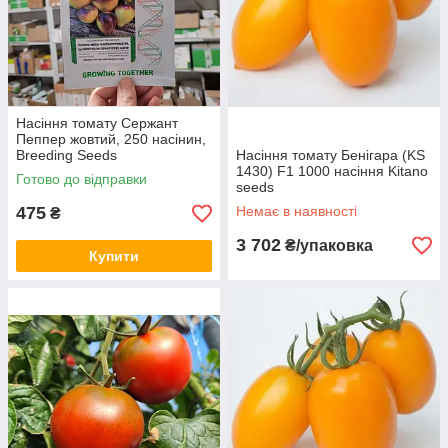
Насіння томату Сержант
Пеппер жовтий, 250 насінин,
Breeding Seeds
Насіння томату Бенігара (KS
1430) F1 1000 насіння Kitano
Готово до відправки
seeds
475
Немає в наявності
₴
3 702
₴/упаковка
Купити