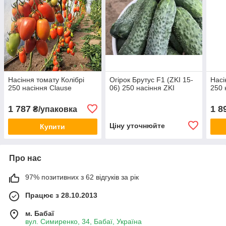
Насіння томату Колібрі
Огірок Брутус F1 (ZKI 15-
Насі
250 насіння Clause
06) 250 насіння ZKI
250 
1 787
1 8
₴/упаковка
Ціну уточнюйте
Купити
Про нас
97% позитивних з 62 відгуків за рік
Працює з 28.10.2013
м. Бабаї
вул. Симиренко, 34, Бабаї, Україна