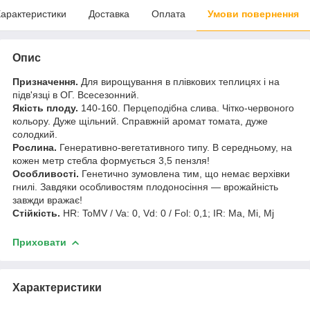
арактеристики
Доставка
Оплата
Умови повернення
Опис
Призначення.
Для вирощування в плівкових теплицях і на
підв'язці в ОГ. Всесезонний.
Якість плоду.
140-160. Перцеподібна слива. Чітко-червоного
кольору. Дуже щільний. Справжній аромат томата, дуже
солодкий.
Рослина.
Генеративно-вегетативного типу. В середньому, на
кожен метр стебла формується 3,5 пензля!
Особливості.
Генетично зумовлена тим, що немає верхівки
гнилі. Завдяки особливостям плодоносіння — врожайність
завжди вражає!
Стійкість.
HR: ToMV / Va: 0, Vd: 0 / Fol: 0,1; IR: Ma, Mi, Mj
Приховати
Характеристики