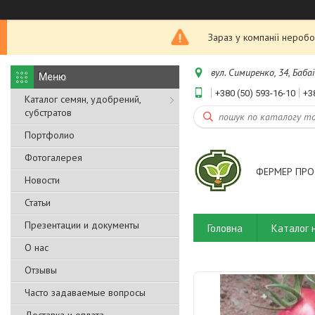
Зараз у компанії неробо
вул. Симиренко, 34, Бабаї
+380 (50) 593-16-10
+3
Каталог семян, удобрений,
субстратов
Портфолио
Фотогалерея
ФЕРМЕР ПРО
Новости
Статьи
Презентации и документы
Головна
Каталог 
О нас
Отзывы
Часто задаваемые вопросы