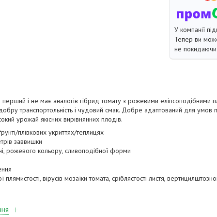
У компанії під
Тепер ви може
не покидаючи 
 перший і не має аналогів гібрид томату з рожевими еліпсоподібними 
, добру транспортольність і чудовий смак. Добре адаптований для умов п
сокий урожай якісних вирівнянних плодів.
рунті/плівкових укриттях/теплицях
етрів заввишки
льні, рожевого кольору, сливоподібної форми
ення
рої плямистості, вірусів мозаїки томата, сріблястості листя, вертицилштоз
ння