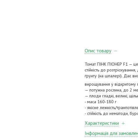
Опис товару
Томат ПІНК ПІОНЕР F1 — це
стійкість до розтріскування
ґрунту (на шпалері). Дає ви
вирощування у відкритому ґ
— потужна рослина, до 2 м
— плоди гладкі, великі, щі
- маса 160-180 г
- якісне лежкість/транпотівл
- стійкість до нематоди, бу
Характеристики
Інформація для замовле