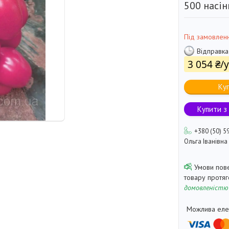
500 насін
Під замовлен
Відправка
3 054 ₴/
Ку
Купити з
+380 (50) 5
Ольга Іванівна
товару протя
домовленістю