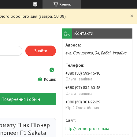
Кошик
чого робочого дня (завтра, 10.08).
Контакти
Знайти
вул. Симиренко, 34, Бабаї, Україна
+380 (50) 593-16-10
Ольга Іванівна
Кошик
+380 (97) 534-60-48
Ольга Іванівна
Повернення і обмін
+380 (50) 301-22-29
Юрій Олексійович
омату Пінк Піонер
http://fermerpro.com.ua
inoneer F1 Sakata