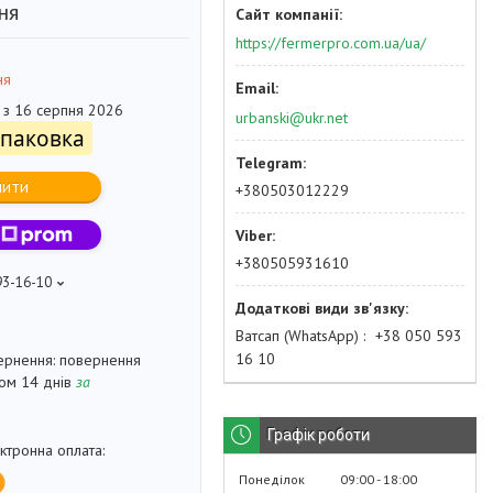
ня
https://fermerpro.com.ua/ua/
ня
 з 16 серпня 2026
urbanski@ukr.net
упаковка
пити
+380503012229
+380505931610
93-16-10
Ватсап (WhatsApp)
+38 050 593
16 10
повернення
гом 14 днів
за
Графік роботи
Понеділок
09:00
18:00