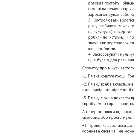
розсада постоїть і більш
і гроші на ремонті стрі
зарекомендував себе Кор
Контролювати вологіст
різну глибину в межах 
на кукурудзі), посередин
робили по інструкції і,
значення: перезволожени
інші проблеми.
Застосовувати мульчую
ціна була в два рази ви
Спочатку про мінуси застосу
-1. Плівка коштує гроші. Тр
-2. Плівку треба вкласти, а 
один вихід - це відвезти її 
-3. Плівку можна покласти в
спробуємо в справі навесні.
А тепер всі плюси від заст
спанбонд або просто мульчу
+1. Прополка зводиться до 
коренева система і не можн