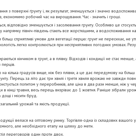
ння з поверхні ґрунту і, як результат, зменшується і значно водоспожи
в, економимо робочий час на вирощування. Час - значить і гроші.
ться, відповідно зменшується і засолювання грунту. Особливо це стосуєт
 у напрямку північ-південь стають все жорсткішими, а водоспоживання на
 більш сприятливі умови для вегетації перцю: грунт не пересихає, не ут
вологість легко контролюється при несприятливих погодних умовах. Резул
ираються кінчиком в грунт, а в плівку. Відходів і кондиції не стає менше
 перців.
ю на кілька градусів вище, ніж без плівки, а це дає передумову на біль
унту. Перець за літо дає три хвилі і третя хвиля врожаю не завжди повн
ристується попитом у переробників, але ціна в два рази менше, ніж у 
и в кінці травня, весь перець визріває до 1 жовтня. Раніше зібрали уро
 дощі і місити бруд.
 загальний урожай та якість продукції.
продукції велася на оптовому ринку. Торгівля-одна із складових вашого 
ємного, але необхідного етапу на шляху до мети.
стіл переговорів один проти двох.