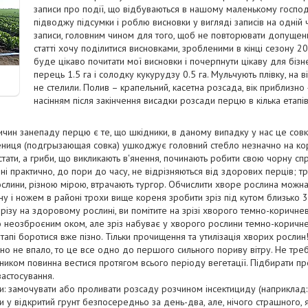
записи про події, що відбуваються в нашому маленькому господар
підводжу підсумки і роблю висновки у вигляді записів на одній 
записи, головним чином для того, щоб не повторювати допущени
статті хочу поділитися висновками, зробленими в кінці сезону 20
буде цікаво почитати мої висновки і почерпнути цікаву для бі
перець 1.5 га і солодку кукурудзу 0.5 га. Мульчують плівку, на в
не стелили. Полив – крапельний, касетна розсада, вік приблизно 
насінням після закінчення висадки розсади перцю в кілька етапів
ичин занепаду перцю є те, що шкідники, в даному випадку у нас це сов
усениця (подгрызающая совка) ушкоджує головний стебло незначно на ко
ати, а гриби, що викликають в'янення, починають робити свою чорну спр
і практично, до пори до часу, не відрізняються від здорових перців; тро
ослини, різною мірою, втрачають тургор. Обчислити хворе рослина можна
ну і ножем в районі трохи вище кореня зробити зріз під кутом близько 3
 зрізу на здоровому рослині, ви помітите на зрізі хворого темно-коричне
 неозброєним оком, але зріз набуває у хворого рослини темно-коричне
апі боротися вже пізно. Тільки прочищення та утилізація хворих рослин
оно не впало, то це все одно до першого сильного пориву вітру. Не тре
ником повинна вестися протягом всього періоду вегетації. Підбирати пр
астосування.
и: замочувати або проливати розсаду розчином інсектициду (наприклад
у відкритий грунт безпосередньо за день-два, але, нічого страшного,