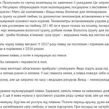
е. Пропускати по стрічці інсектицид по закінченні її укладання. Це затра
чки. Регулярно обприскувати поля інсектицидами, поєднуючи з листовими
аген і Матч. Це контактники і більш-менш безпечні для теплокровних.
ь ґрунту на різній глибині, за допомогою тензіометрів, встановлених в по
поширення основної маси коренів. Тензиометры встановлювали уздовж р
і між рослинами на глибину 20 і 40 см в трьох точках: на початку, посеред
 по мірі зменшення вологості грунту, робили полив. Вологість грунту дл
й - грибні болячки, в'янення; суха грунт – вершинна гниль від нестачі 
ть чорну плівку вигідно! У 2017 році плівку не постелили і отримали н
ще в порівнянні з 2016 роком.
вання плівки, а потім я перерахую всі плюси.
еба замовити і перевести в полі.
в кінці вегетації обов'язково прибрати і утилізувати. Якщо підуть дощі під
на смітник разом із землею. У нас глиниста земля, а плівка поведе себе на
ручну, але це затратно по часу і людських ресурсів. Вихід – пленкоукла
осування мульчирующей плівки. Зауважте, замість плівки на невеликих ді
. Є ще й жива мульча з зростаючої уздовж ряду суміші трав, але це екз
мінімуму. Бур'яни не ростуть під плівкою. Полоти перець вручну дуже ва
а заглиблювати сапу глибоко, а також підгортати. При посадці не заглу