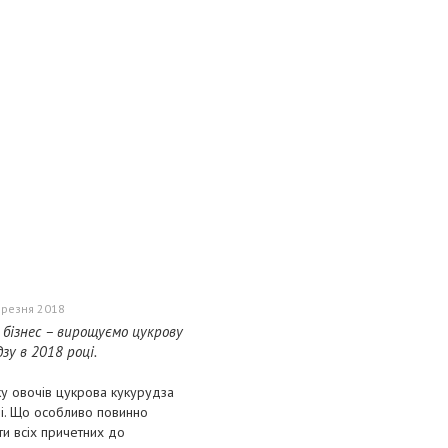
ерезня 2018
 бізнес – вирощуємо цукрову
зу в 2018 році.
у овочів цукрова кукурудза
ді. Що особливо повинно
и всіх причетних до