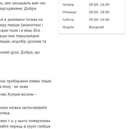
тно, але заощадить вам час
Четвер
09:00
18:00
 підгодівлями. Добре
Пʼятниця
09:00
18:00
лі в декількох точках на
Субота
09:00
18:00
яду перцю (аналогічно і
Неділя
Вихідний
ині поля і в кінці. Все
я перцю має першорядне
кальцію, недобір урожаю та
аочний урок. Добре, що
 час прибирання плівки, тільки
 піску - не знаю.
дчик. Купили восени –
лянках можна застосовувати
отика.
жко т. к. у нього поверхнева
бляйте перець в грунт глибше