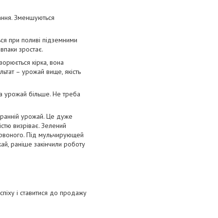
вання. Зменшуються
ься при поливі підземними
впаки зростає.
ворюється кірка, вона
ьтат – урожай вище, якість
, а урожай більше. Не треба
ш ранній урожай. Це дуже
істю визріває. Зелений
червоного. Під мульчирующей
жай, раніше закінчили роботу
успіху і ставитися до продажу