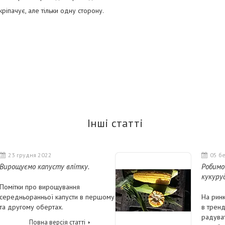
кріпачує, але тільки одну сторону.
Інші статті
23 грудня 2022
05 б
Вирощуємо капусту влітку.
Робимо
кукуруд
Помітки про вирощування
середньоранньої капусти в першому
На ринк
та другому обертах.
в трен
радуват
Повна версія статті