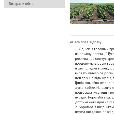
Возврат и обмен
на все поле відразу.
Однією з головних пр
на початку вегетації. Г
рослина продовжує зрост
продовжують рости і зовн
після полудня в спеку р
вирвати підозріле росли
цей зріз. На відміну від
Гриба звичайно не видно
дуже добре. На цьому ет
подгрызла гусениця, і в
плодах. Боротьба з шкід
дотриманням правил їх з
Боротьба з шкідникам
перед висадкою розсади 