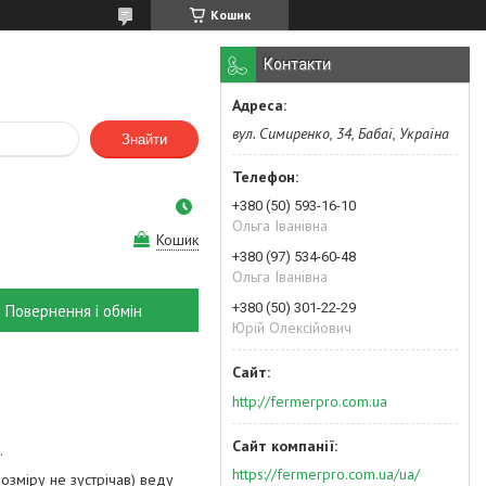
Кошик
Контакти
вул. Симиренко, 34, Бабаї, Україна
Знайти
+380 (50) 593-16-10
Ольга Іванівна
Кошик
+380 (97) 534-60-48
Ольга Іванівна
+380 (50) 301-22-29
Повернення і обмін
Юрій Олексійович
http://fermerpro.com.ua
.
https://fermerpro.com.ua/ua/
розміру не зустрічав) веду