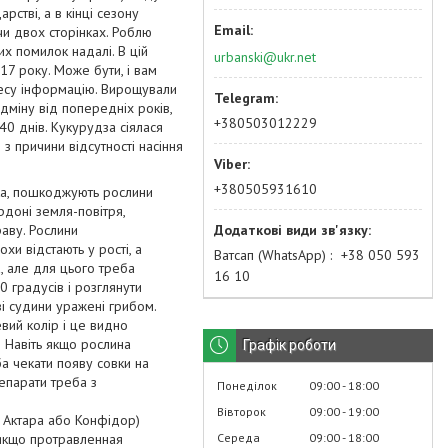
стві, а в кінці сезону
чи двох сторінках. Роблю
х помилок надалі. В цій
urbanski@ukr.net
17 року. Може бути, і вам
знесу інформацію. Вирощували
ідміну від попередніх років,
+380503012229
40 днів. Кукурудза сіялася
 з причини відсутності насіння
+380505931610
ка, пошкоджують рослини
рдоні земля-повітря,
аву. Рослини
хи відстають у рості, а
Ватсап (WhatsApp)
+38 050 593
, але для цього треба
16 10
0 градусів і розглянути
ві судини уражені грибом.
вий колір і це видно
! Навіть якщо рослина
Графік роботи
ба чекати появу совки на
епарати треба з
Понеділок
09:00
18:00
Вівторок
09:00
19:00
: Актара або Конфідор)
Середа
09:00
18:00
 якщо протравленная