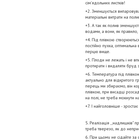
сім'ядольних листків!
+2. Зменшується випаровува
матеріальні витрати на поли
+3. А так як полив зменшує
водами, а вони, як правило,
+4. Під плівкою створюються
постійно пухка, оптимальна 
перцю вище.
+5. Плоди не лежать і не вп
протирати і видаляти бруд з
+6. Температура під плівко
актуально для відкритого гр
перець ми збираємо, він ко
плівкою, при висадці розсад
на полі, не треба мокнути на
+7. І найголовніше - зростає
5. Реалізація ,,надлишків" 
треба тверезо, як до непри
6. При цьому не сідайте за 