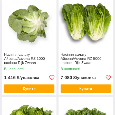
одного. Романо відрізняється смаком своїх соковитих і
великих зелених салатних листя
Насіння салату
Насіння салату
Айвона/Auvona RZ 1000
Айвона/Auvona RZ 5000
насіння Rijk Zwaan
насіння Rijk Zwaan
В наявності
В наявності
1 416
7 080
₴/упаковка
₴/упаковка
Купити
Купити