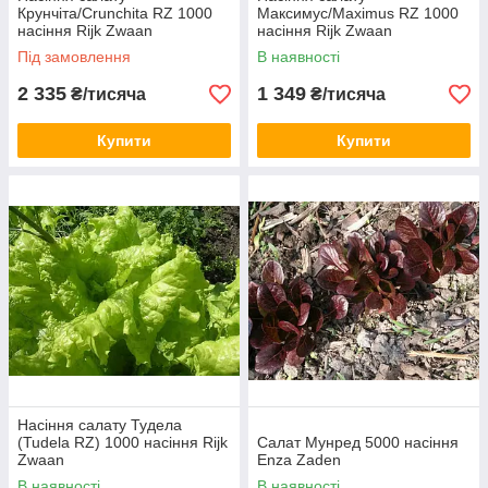
Крунчіта/Crunchita RZ 1000
Максимус/Maximus RZ 1000
насіння Rijk Zwaan
насіння Rijk Zwaan
Під замовлення
В наявності
2 335
1 349
₴/тисяча
₴/тисяча
Купити
Купити
Насіння салату Тудела
(Tudela RZ) 1000 насіння Rijk
Салат Мунред 5000 насіння
Zwaan
Enza Zaden
В наявності
В наявності