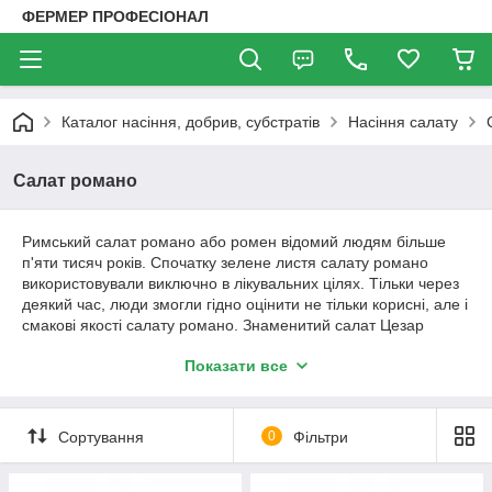
ФЕРМЕР ПРОФЕСІОНАЛ
Каталог насіння, добрив, субстратів
Насіння салату
Салат романо
Римський салат романо або ромен відомий людям більше
п'яти тисяч років. Спочатку зелене листя салату романо
використовували виключно в лікувальних цілях. Тільки через
деякий час, люди змогли гідно оцінити не тільки корисні, але і
смакові якості салату романо. Знаменитий салат Цезар
прийнято готувати зі свіжих салатних листя романо.
Показати все
Професіонали і гурмани стверджують, що тільки дана
різновид зелених салатів буде ідеально поєднуватися з
іншими інгредієнтами страви. Салат ромен або романо
Сортування
0
Фільтри
відноситься до кочанным підвидах салату латук. Причому
качан салату романо відрізняється рихлістю зелених листя.
Це означає, що салатні листи не щільно прилягають один до