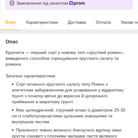
Замовлення під захистом
Опис
Характеристики
Доставка
Оплата
Умови п
Опис
Крунчита — перший сорт у новому типі «хрусткий ромен»,
виведеного способом схрещування хрусткого салату та
ромена
Загальні характеристики:
Сорт кочаного хрусткого салату типу Ромен з
апетитним забарвленням для розвивання у відкритому
ґрунті з початку квітня до вересня й цілорічного
приймання в закритому ґрунті.
Має циліндричний, стрункий кочан із діаметром 25-30
см із слабопухирчастими щільними зовнішніми та
внутрішнім листям.
Приємного темно-зеленого блискучого відтінку ніжні
хрусткі соковиті з плоскими жилками листя великого