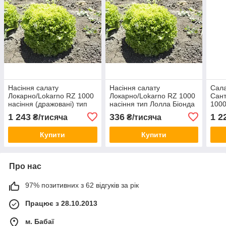
Насіння салату
Насіння салату
Сала
Локарно/Lokarno RZ 1000
Локарно/Lokarno RZ 1000
Сант
насіння (дражовані) тип
насіння тип Лолла Біонда
1000
Лолла Біонда Rijk Zwaan
Rijk Zwaan
1 243
336
1 2
₴/тисяча
₴/тисяча
Купити
Купити
Про нас
97% позитивних з 62 відгуків за рік
Працює з 28.10.2013
м. Бабаї