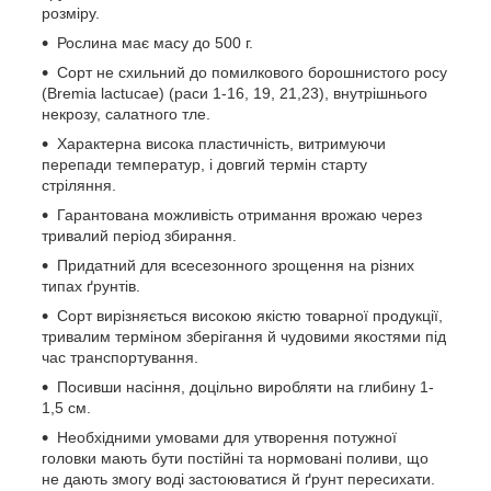
розміру.
Рослина має масу до 500 г.
Сорт не схильний до помилкового борошнистого росу
(Bremia lactucae) (раси 1-16, 19, 21,23), внутрішнього
некрозу, салатного тле.
Характерна висока пластичність, витримуючи
перепади температур, і довгий термін старту
стріляння.
Гарантована можливість отримання врожаю через
тривалий період збирання.
Придатний для всесезонного зрощення на різних
типах ґрунтів.
Сорт вирізняється високою якістю товарної продукції,
тривалим терміном зберігання й чудовими якостями під
час транспортування.
Посивши насіння, доцільно виробляти на глибину 1-
1,5 см.
Необхідними умовами для утворення потужної
головки мають бути постійні та нормовані поливи, що
не дають змогу воді застоюватися й ґрунт пересихати.