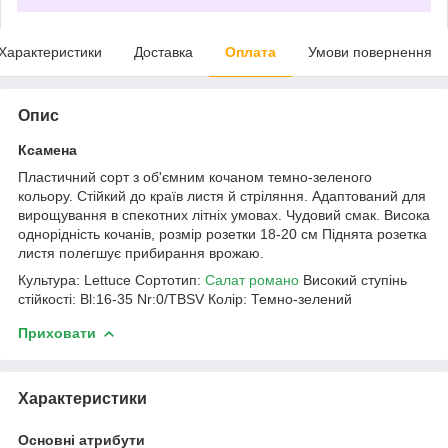
Характеристики
Доставка
Оплата
Умови повернення
Опис
Ксамена
Пластичний сорт з об'ємним кочаном темно-зеленого
кольору. Стійкий до країв листя й стріляння. Адаптований для
вирощування в спекотних літніх умовах. Чудовий смак. Висока
однорідність кочанів, розмір розетки 18-20 см Піднята розетка
листя полегшує прибирання врожаю.
Культура: Lettuce Сортотип:
Салат романо
Високий ступінь
стійкості: Bl:16-35 Nr:0/TBSV Колір: Темно-зелений
Приховати
Характеристики
Основні атрибути