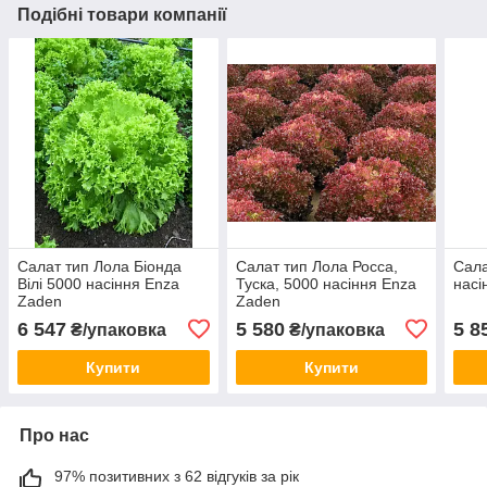
Подібні товари компанії
Салат тип Лола Біонда
Салат тип Лола Росса,
Сал
Вілі 5000 насіння Enza
Туска, 5000 насіння Enza
насі
Zaden
Zaden
6 547
5 580
5 8
₴/упаковка
₴/упаковка
Купити
Купити
Про нас
97% позитивних з 62 відгуків за рік