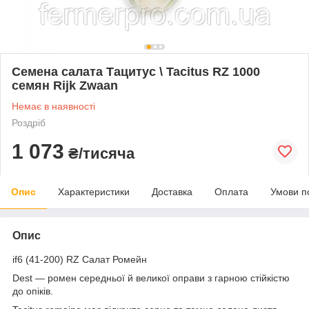
Семена салата Тацитус \ Tacitus RZ 1000
семян Rijk Zwaan
Немає в наявності
Роздріб
1 073
₴/тисяча
Опис
Характеристики
Доставка
Оплата
Умови п
Опис
if6 (41-200) RZ Салат Ромейн
Dest — ромен середньої й великої оправи з гарною стійкістю
до опіків.