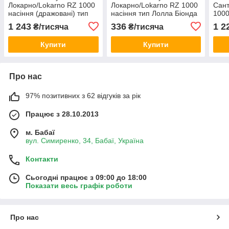
Локарно/Lokarno RZ 1000
Локарно/Lokarno RZ 1000
Сант
насіння (дражовані) тип
насіння тип Лолла Біонда
1000
Лолла Біонда Rijk Zwaan
Rijk Zwaan
1 243
336
1 2
₴/тисяча
₴/тисяча
Купити
Купити
Про нас
97% позитивних з 62 відгуків за рік
Працює з 28.10.2013
м. Бабаї
вул. Симиренко, 34, Бабаї, Україна
Контакти
Сьогодні працює з 09:00 до 18:00
Показати весь графік роботи
Про нас