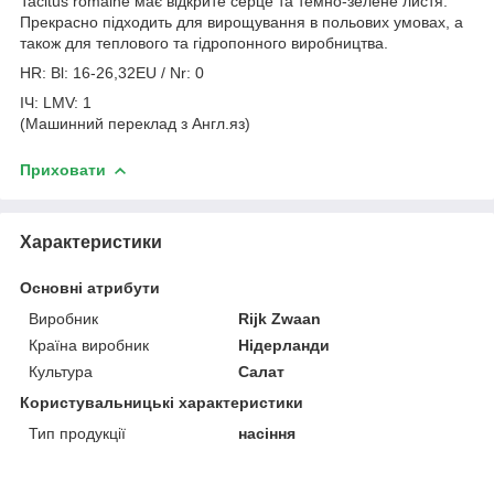
Tacitus romaine має відкрите серце та темно-зелене листя.
Прекрасно підходить для вирощування в польових умовах, а
також для теплового та гідропонного виробництва.
HR: Bl: 16-26,32EU / Nr: 0
ІЧ: LMV: 1
(Машинний переклад з Англ.яз)
Приховати
Характеристики
Основні атрибути
Виробник
Rijk Zwaan
Країна виробник
Нідерланди
Культура
Салат
Користувальницькі характеристики
Тип продукції
насіння