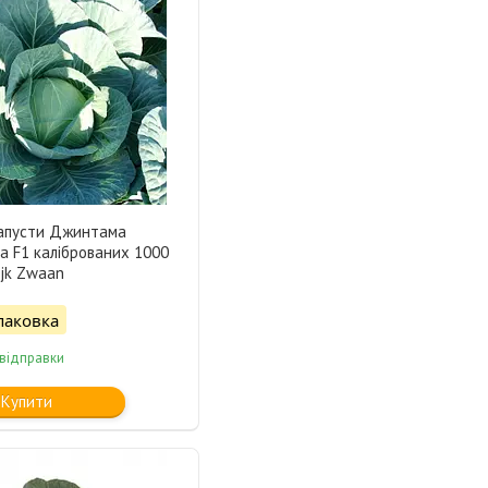
капусти Джинтама
a F1 каліброваних 1000
ijk Zwaan
паковка
 відправки
Купити