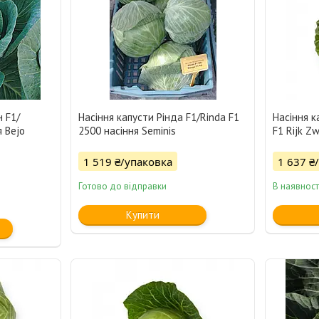
 F1/
Насіння капусти Рінда F1/Rinda F1
Насіння к
 Bejo
2500 насіння Seminis
F1 Rijk Z
1 519 ₴/упаковка
1 637 ₴
Готово до відправки
В наявност
Купити