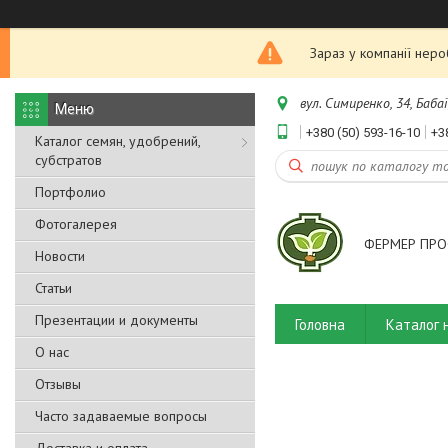
Зараз у компанії нер
вул. Симиренко, 34, Бабаї
+380 (50) 593-16-10
+3
Каталог семян, удобрений,
субстратов
Портфолио
Фотогалерея
ФЕРМЕР ПРО
Новости
Статьи
Презентации и документы
Головна
Каталог 
О нас
Отзывы
Часто задаваемые вопросы