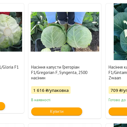
1/Gloria F1
Насіння капусти Грегоріан
Насіння 
F1/Gregorian F, Syngenta, 2500
F1/Gintam
насінин
Zwaan
1 616 ₴/упаковка
709 ₴/у
В наявності
Готово до
Купити