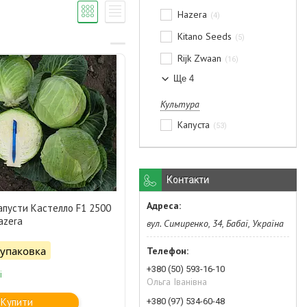
Hazera
4
Kitano Seeds
5
Rijk Zwaan
16
Ще 4
Культура
Капуста
53
Контакти
апусти Кастелло F1 2500
azera
вул. Симиренко, 34, Бабаї, Україна
/упаковка
+380 (50) 593-16-10
і
Ольга Іванівна
Купити
+380 (97) 534-60-48