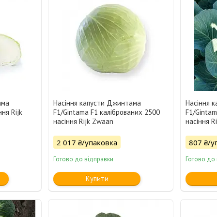
ама
Насіння капусти Джинтама
Насіння 
ня Rijk
F1/Gintama F1 каліброваних 2500
F1/Gintam
насіння Rijk Zwaan
насіння R
2 017 ₴/упаковка
807 ₴/у
Готово до відправки
Готово до
Купити