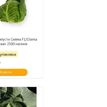
апусти Силіма F1/Cilema
waan 2500 насіння
/упаковка
і
Купити