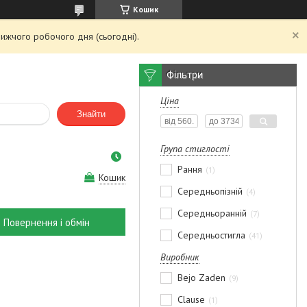
Кошик
ижчого робочого дня (сьогодні).
Фільтри
Ціна
Знайти
Група стиглості
Рання
1
Кошик
Середньопізній
4
Середньоранній
7
Повернення і обмін
Середньостигла
41
Виробник
Bejo Zaden
9
Clause
1