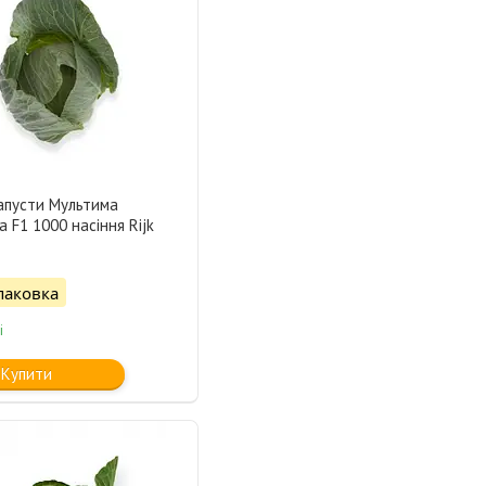
капусти Мультима
a F1 1000 насіння Rijk
паковка
і
Купити