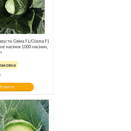
апусти Сіліма F1/Cilema F1
не насіння 1000 насінин,
n
паковка
і
Купити