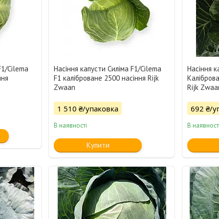
F1/Cilema
Насіння капусти Силіма F1/Cilema
Насіння к
ння
F1 каліброване 2500 насіння Rijk
Каліброва
Zwaan
Rijk Zwaa
1 510 ₴/упаковка
692 ₴/у
В наявності
В наявност
Купити