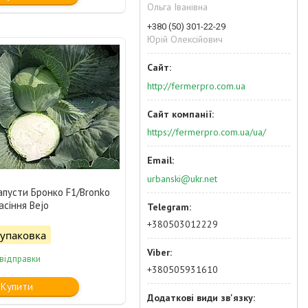
Ольга Іванівна
+380 (50) 301-22-29
Юрій Олексійович
http://fermerpro.com.ua
https://fermerpro.com.ua/ua/
urbanski@ukr.net
апусти Бронко F1/Bronko
асіння Bejo
+380503012229
/упаковка
 відправки
+380505931610
Купити