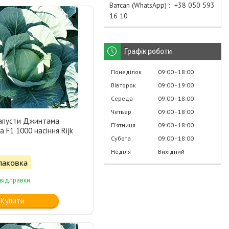
Ватсап (WhatsApp)
+38 050 593
16 10
Графік роботи
Понеділок
09:00
18:00
Вівторок
09:00
19:00
Середа
09:00
18:00
Четвер
09:00
18:00
капусти Джинтама
Пʼятниця
09:00
18:00
a F1 1000 насіння Rijk
Субота
09:00
18:00
Неділя
Вихідний
паковка
 відправки
Купити