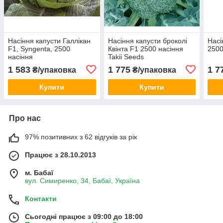
Насіння капусти Галлікан
Насіння капусти броколі
Насі
F1, Syngenta, 2500
Квінта F1 2500 насіння
2500
насіння
Takii Seeds
1 583
1 775
1 7
₴/упаковка
₴/упаковка
Купити
Купити
Про нас
97% позитивних з 62 відгуків за рік
Працює з 28.10.2013
м. Бабаї
вул. Симиренко, 34, Бабаї, Україна
Контакти
Сьогодні працює з 09:00 до 18:00