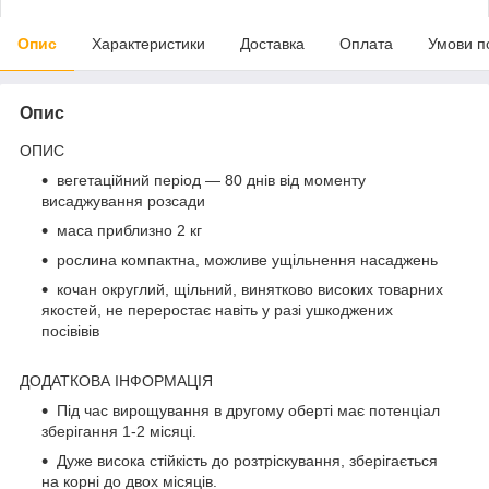
Опис
Характеристики
Доставка
Оплата
Умови п
Опис
ОПИС
вегетаційний період — 80 днів від моменту
висаджування розсади
маса приблизно 2 кг
рослина компактна, можливе ущільнення насаджень
кочан округлий, щільний, винятково високих товарних
якостей, не переростає навіть у разі ушкоджених
посівівів
ДОДАТКОВА ІНФОРМАЦІЯ
Під час вирощування в другому оберті має потенціал
зберігання 1-2 місяці.
Дуже висока стійкість до розтріскування, зберігається
на корні до двох місяців.