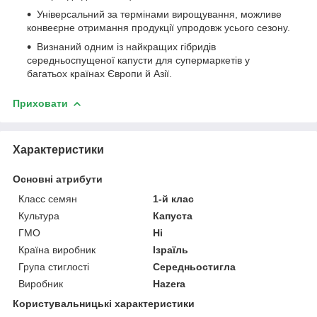
Універсальний за термінами вирощування, можливе
конвеєрне отримання продукції упродовж усього сезону.
Визнаний одним із найкращих гібридів
середньоспущеної капусти для супермаркетів у
багатьох країнах Європи й Азії.
Приховати
Характеристики
Основні атрибути
Класс семян
1-й клас
Культура
Капуста
ГМО
Ні
Країна виробник
Ізраїль
Група стиглості
Середньостигла
Виробник
Hazera
Користувальницькі характеристики