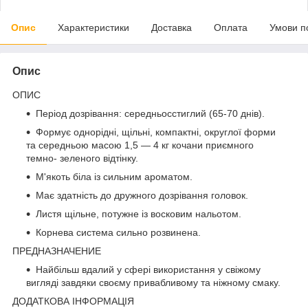
Опис
Характеристики
Доставка
Оплата
Умови п
Опис
ОПИС
Період дозрівання: середньосстиглий (65-70 днів).
Формує однорідні, щільні, компактні, округлої форми
та середньою масою 1,5 — 4 кг кочани приємного
темно- зеленого відтінку.
М'якоть біла із сильним ароматом.
Має здатність до дружного дозрівання головок.
Листя щільне, потужне із восковим нальотом.
Корнева система сильно розвинена.
ПРЕДНАЗНАЧЕНИЕ
Найбільш вдалий у сфері використання у свіжому
вигляді завдяки своєму привабливому та ніжному смаку.
ДОДАТКОВА ІНФОРМАЦІЯ