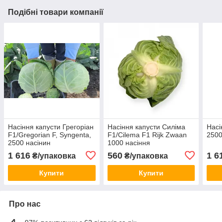
Подібні товари компанії
Насіння капусти Грегоріан
Насіння капусти Силіма
Насі
F1/Gregorian F, Syngenta,
F1/Cilema F1 Rijk Zwaan
2500
2500 насінин
1000 насіння
1 616
560
1 6
₴/упаковка
₴/упаковка
Купити
Купити
Про нас