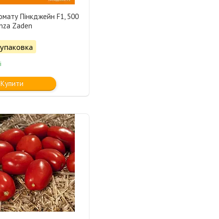
омату Пінкджейн F1, 500
Enza Zaden
/упаковка
і
Купити