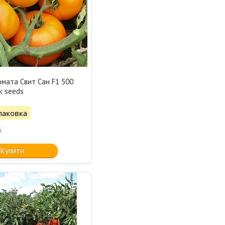
омата Свит Сан F1 500
k seeds
паковка
і
Купити