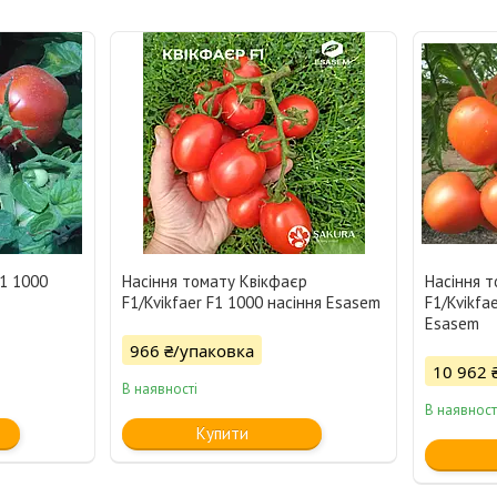
F1 1000
Насіння томату Квікфаєр
Насіння 
F1/Kvikfaer F1 1000 насіння Esasem
F1/Kvikfa
Esasem
966 ₴/упаковка
10 962 
В наявності
В наявност
Купити