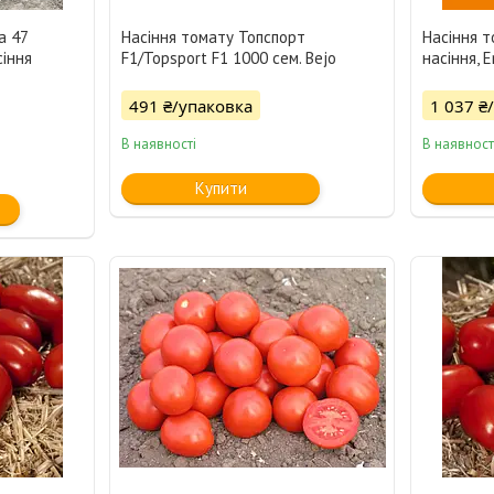
а 47
Насіння томату Топспорт
Насіння т
сіння
F1/Topsport F1 1000 сем. Bejo
насіння, 
491 ₴/упаковка
1 037 ₴
В наявності
В наявност
Купити