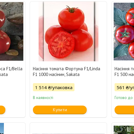
са F1/Bella
Насіння томата Фортуна F1/Linda
Насіння т
kata
F1 1000 насінин, Sakata
F1 500 на
1 514 ₴/упаковка
561 ₴/у
В наявності
Готово до
Купити