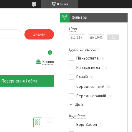
Кошик
Фільтри
Ціна
Знайти
Група стиглості
Пізньостигла
1
Кошик
Ранньостигла
21
Ранній
1
Повернення і обмін
Середньопізній
3
Середньоранній
8
Ще 2
Виробник
Bejo Zaden
2