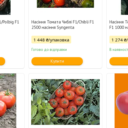
/Polbig F1
Насіння Томата Чиблі F1/Chibli F1
Насіння 
2500 насіння Syngenta
F1 1000 н
1 448 ₴/упаковка
1 274 ₴
Готово до відправки
В наявност
Купити