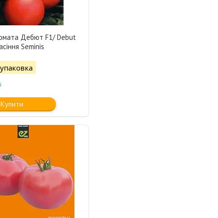
Томата Дебют F1/ Debut
асіння Seminis
/упаковка
і
Купити