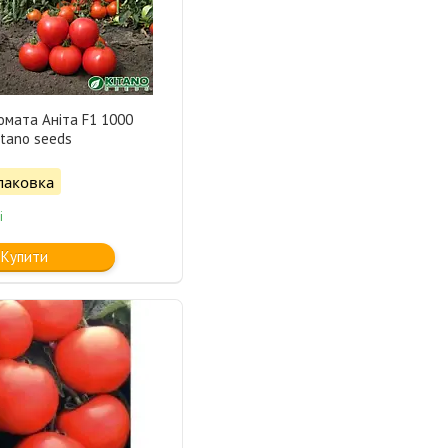
омата Аніта F1 1000
itano seeds
паковка
і
Купити