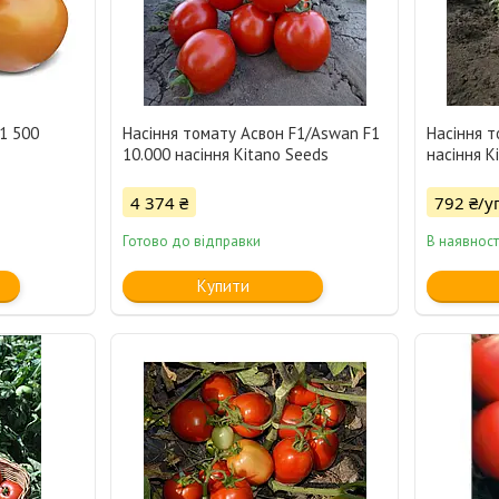
1 500
Насіння томату Асвон F1/Aswan F1
Насіння т
10.000 насіння Kitano Seeds
насіння K
4 374 ₴
792 ₴/у
Готово до відправки
В наявност
Купити