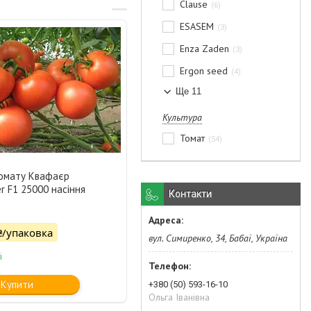
Clause
6
ESASEM
3
Enza Zaden
3
Ergon seed
4
Ще 11
Культура
Томат
54
томату Квафаєр
er F1 25000 насіння
Контакти
₴/упаковка
вул. Симиренко, 34, Бабаї, Україна
і
Купити
+380 (50) 593-16-10
Ольга Іванівна