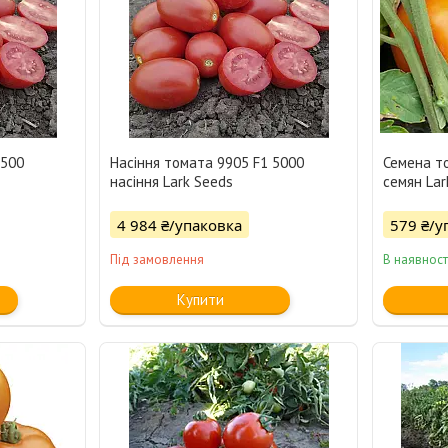
 500
Насіння томата 9905 F1 5000
Семена т
насіння Lark Seeds
семян Lar
4 984 ₴/упаковка
579 ₴/у
Під замовлення
В наявност
Купити