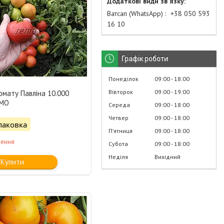
Ватсап (WhatsApp)
+38 050 593
16 10
Графік роботи
Понеділок
09:00
18:00
Вівторок
09:00
19:00
омату Павліна 10.000
EMO
Середа
09:00
18:00
Четвер
09:00
18:00
паковка
Пʼятниця
09:00
18:00
лення
Субота
09:00
18:00
Неділя
Вихідний
Купити