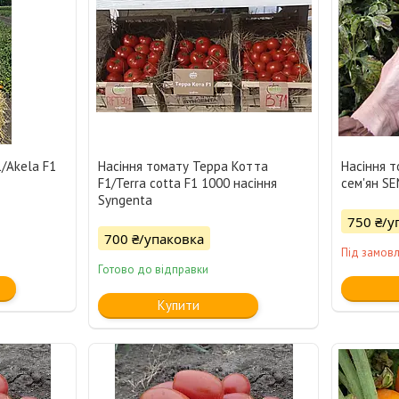
/Akela F1
Насіння томату Терра Котта
Насіння т
F1/Terra cotta F1 1000 насіння
cем'ян S
Syngenta
750 ₴/у
700 ₴/упаковка
Під замов
Готово до відправки
Купити