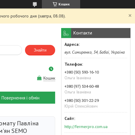
Кошик
чого робочого дня (завтра, 08.08).
Контакти
Знайти
вул. Симиренко, 34, Бабаї, Україна
+380 (50) 593-16-10
Ольга Іванівна
Кошик
+380 (97) 534-60-48
Ольга Іванівна
Повернення і обмін
+380 (50) 301-22-29
Юрій Олексійович
томату Павліна
http://fermerpro.com.ua
ем'ян SEMO