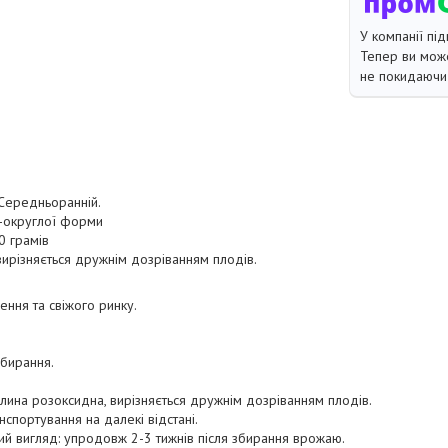
У компанії під
Тепер ви може
не покидаючи 
 Середньоранній.
о-округлої форми
0 грамів
вирізняється дружнім дозріванням плодів.
ння та свіжого ринку.
бирання.
слина розоксидна, вирізняється дружнім дозріванням плодів.
нспортування на далекі відстані.
ий вигляд: упродовж 2-3 тижнів після збирання врожаю.