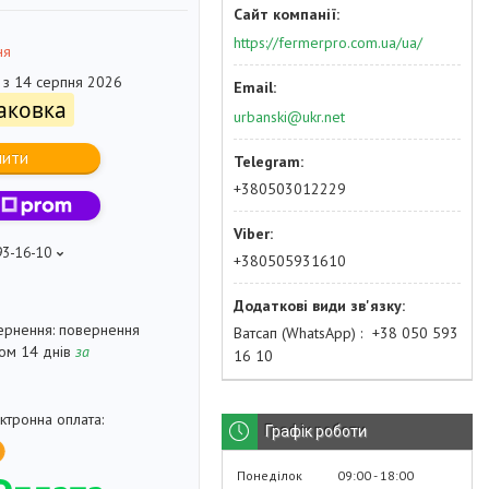
https://fermerpro.com.ua/ua/
ня
 з 14 серпня 2026
паковка
urbanski@ukr.net
пити
+380503012229
93-16-10
+380505931610
повернення
Ватсап (WhatsApp)
+38 050 593
гом 14 днів
за
16 10
Графік роботи
Понеділок
09:00
18:00