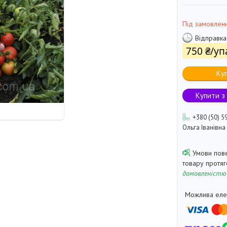
Під замовлен
Відправка
750 ₴/у
Ку
Купити з
+380 (50) 5
Ольга Іванівна
товару протя
домовленістю