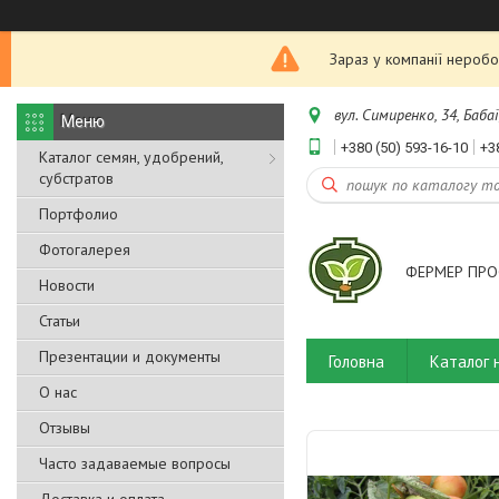
Зараз у компанії неробо
вул. Симиренко, 34, Бабаї
+380 (50) 593-16-10
+3
Каталог семян, удобрений,
субстратов
Портфолио
Фотогалерея
ФЕРМЕР ПРО
Новости
Статьи
Презентации и документы
Головна
Каталог 
О нас
Отзывы
Часто задаваемые вопросы