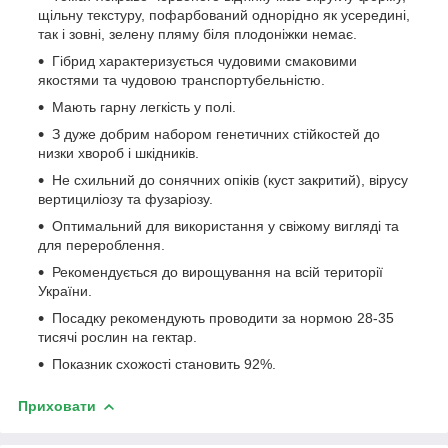
щільну текстуру, пофарбований однорідно як усередині,
так і зовні, зелену пляму біля плодоніжки немає.
Гібрид характеризується чудовими смаковими
якостями та чудовою транспортубельністю.
Мають гарну легкість у полі.
З дуже добрим набором генетичних стійкостей до
низки хвороб і шкідників.
Не схильний до сонячних опіків (куст закритий), вірусу
вертициліозу та фузаріозу.
Оптимальний для використання у свіжому вигляді та
для перероблення.
Рекомендується до вирощування на всій території
України.
Посадку рекомендують проводити за нормою 28-35
тисячі рослин на гектар.
Показник схожості становить 92%.
Приховати