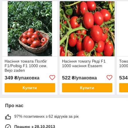
Насіння томата Полбіг
Насіння томату Реді F1
Тома
F1/Polbig F1 1000 сем.
1000 насіння Esasem
1000
Bejo zaden
349
522
534
₴/упаковка
₴/упаковка
Купити
Купити
Про нас
97% позитивних з 62 відгуків за рік
Працює з 28.10.2013