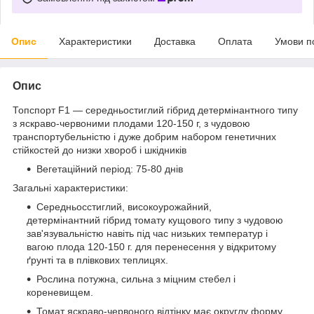
Опис
Характеристики
Доставка
Оплата
Умови п
Опис
Топспорт F1 — середньостиглий гібрид детермінантного типу
з яскраво-червоними плодами 120-150 г, з чудовою
транспортубельністю і дуже добрим набором генетичних
стійкостей до низки хвороб і шкідників
Вегетаційний період: 75-80 днів
Загальні характеристики:
Середньосстиглий, високоурожайний,
детермінантний гібрид томату кущового типу з чудовою
зав'язувальністю навіть під час низьких температур і
вагою плода 120-150 г. для перенесення у відкритому
ґрунті та в плівкових теплицях.
Рослина потужна, сильна з міцним стебел і
кореневищем.
Томат яскраво-червоного відтінку має округлу форму,