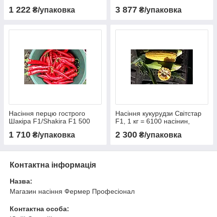
500 насіння
Zwaan
1 222
3 877
₴/упаковка
₴/упаковка
Насіння перцю гострого
Насіння кукурудзи Світстар
Шакіра F1/Shakira F1 500
F1, 1 кг = 6100 насінин,
насіння Enza Zaden
Syngenta
1 710
2 300
₴/упаковка
₴/упаковка
Контактна інформація
Назва:
Магазин насіння Фермер Професіонал
Контактна особа: