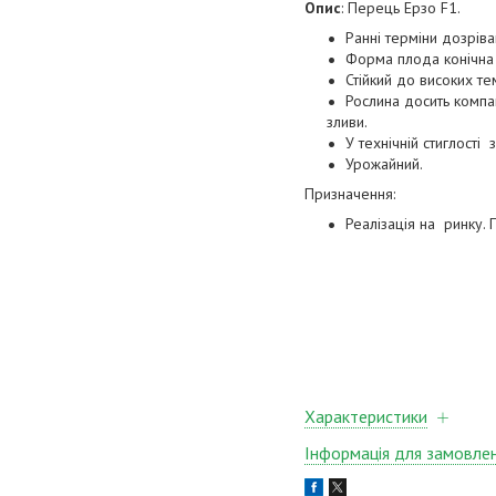
Опис
: Перець Ерзо F1.
Ранні терміни дозрів
Форма плода конічна 
Стійкий до високих те
Рослина досить компа
зливи.
У технічній стиглості
Урожайний.
Призначення:
Реалізація на ринку.
Характеристики
Інформація для замовле