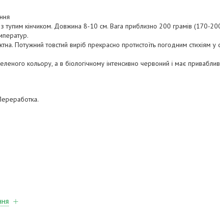
ання
з тупим кінчиком. Довжина 8-10 см. Вага приблизно 200 грамів (170-200
мператур.
ктна. Потужний товстий виріб прекрасно протистоїть погодним стихіям у 
 зеленого кольору, а в біологічному інтенсивно червоний і має привабли
 Переработка.
ння