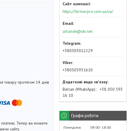
https://fermerpro.com.ua/ua/
urbanski@ukr.net
+380503012229
+380505931610
я товару протягом 14 днів
Ватсап (WhatsApp)
+38 050 593
16 10
Графік роботи
і платежі. Тепер ви можете
Понеділок
09:00
18:00
аючи сайту.