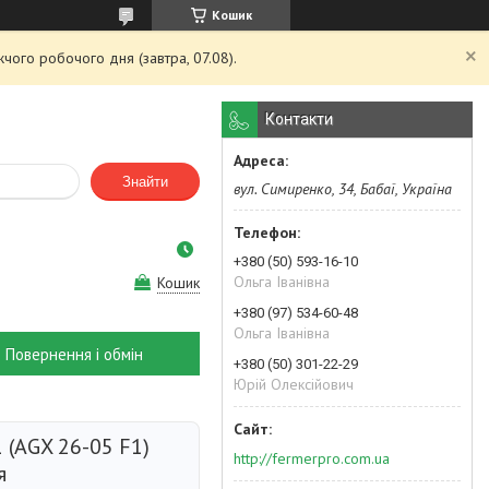
Кошик
чого робочого дня (завтра, 07.08).
Контакти
Знайти
вул. Симиренко, 34, Бабаї, Україна
+380 (50) 593-16-10
Ольга Іванівна
Кошик
+380 (97) 534-60-48
Ольга Іванівна
Повернення і обмін
+380 (50) 301-22-29
Юрій Олексійович
 (AGX 26-05 F1)
http://fermerpro.com.ua
я