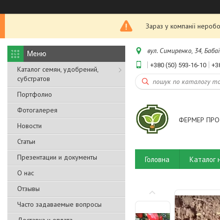
Зараз у компанії неробо
вул. Симиренко, 34, Бабаї
+380 (50) 593-16-10
+3
Каталог семян, удобрений,
субстратов
Портфолио
Фотогалерея
ФЕРМЕР ПРО
Новости
Статьи
Презентации и документы
Головна
Каталог 
О нас
Отзывы
Часто задаваемые вопросы