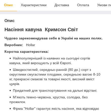
Опис
Характеристики
Доставка
Оплата
Умови п
Опис
Насіння кавуна Кримсон Світ
Чудово зарекомендував себе в Україні на наших полях.
Виробник:
Hollar
Коротка характеристика:
Найпопулярніший із наявних на сьогодні сортів
кавуна, який вирощують у всій Європі.
Швидкостиглий, середньо-ранній (80 дн.) сорт з
округлими смугастими плодами, середньою вагою 8-10
кг, прекрасні смакові та товарні якості, високий вміст
цукрів.
Придатний для транспортування на дальні відстані.
М'якоть темно-червона, хрустка, солодка, без
прожилок.
Фірма "Hollar" гарантує якість насіння, яка відповідає