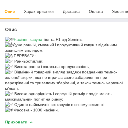
Опис
Характеристики
Доставка
Оплата
Умови п
Опис
Насіння кавуна
Бонта F1 від Seminis.
Дуже ранній, смачний і продуктивний кавун з відмінним
зовнішнім виглядом.
ПЕРЕВАГИ:
Ранньостиглий;
Висока рання і загальна продуктивність;
Відмінний товарний вигляд завдяки поєднанню темно-
зеленої шкірки, яка не втрачає свого забарвлення при
перезріванні та тривалому зберіганні, а також темно- червоної
м’якоті;
Висока однорідність і середній розмір плодів мають
максимальний попит на ринку;
Один із найсмачніших кавунів в своєму сегменті.
Фасовка - 1000 насінин.
Приховати