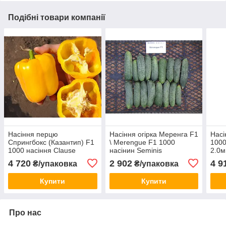
Подібні товари компанії
Насіння перцю
Насіння огірка Меренга F1
Насі
Спрингбокс (Казантип) F1
\ Merengue F1 1000
1000
1000 насіння Clause
насінин Seminis
2.0м
4 720
2 902
4 9
₴/упаковка
₴/упаковка
Купити
Купити
Про нас