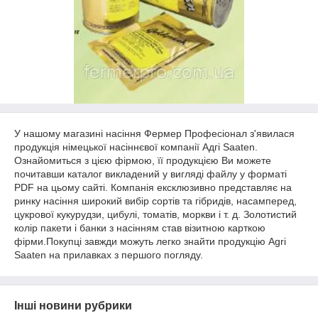
У нашому магазині насіння Фермер Професіонал з'явилася
продукція німецької насіннєвої компанії Адгі Saaten.
Ознайомиться з цією фірмою, її продукцією Ви можете
почитавши каталог викладений у вигляді файлу у форматі
PDF на цьому сайті. Компанія ексклюзивно представляє на
ринку насіння широкий вибір сортів та гібридів, насамперед,
цукрової кукурудзи, цибулі, томатів, моркви і т. д. Золотистий
колір пакети і банки з насінням став візитною карткою
фірми.Покупці завжди можуть легко знайти продукцію Agri
Saaten на прилавках з першого погляду.
Інші новини рубрики