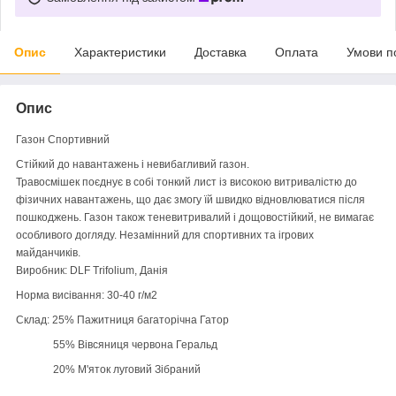
Опис
Характеристики
Доставка
Оплата
Умови п
Опис
Газон Спортивний
Стійкий до навантажень і невибагливий газон.
Травосмішек поєднує в собі тонкий лист із високою витривалістю до
фізичних навантажень, що дає змогу їй швидко відновлюватися після
пошкоджень. Газон також теневитривалий і дощовостійкий, не вимагає
особливого догляду. Незамінний для спортивних та ігрових
майданчиків.
Виробник: DLF Trifolium, Данія
Норма висівання: 30-40 г/м2
Склад: 25% Пажитниця багаторічна Гатор
55% Вівсяниця червона Геральд
20% М'яток луговий Зібраний