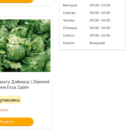
Вівторок
09:00
19:00
Середа
09:00
18:00
Четвер
09:00
18:00
Пʼятниця
09:00
18:00
Субота
09:00
18:00
Неділя
Вихідний
салату Даймонд \ Diamond
ння Enza Zaden
/упаковка
лення
Купити