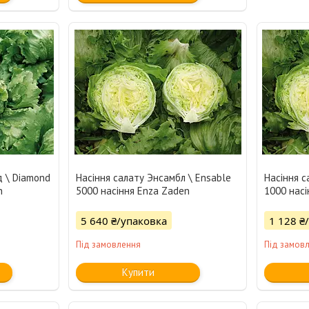
 \ Diamond
Насіння салату Энсамбл \ Ensable
Насіння с
n
5000 насіння Enza Zaden
1000 насі
5 640 ₴/упаковка
1 128 ₴
Під замовлення
Під замов
Купити