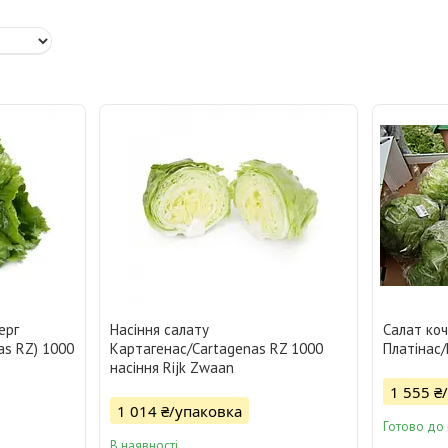
ерг
Насіння салату
Салат коч
as RZ) 1000
Картагенас/Cartagenas RZ 1000
Платінас/
насіння Rijk Zwaan
1 555 ₴
1 014 ₴/упаковка
Готово до
В наявності