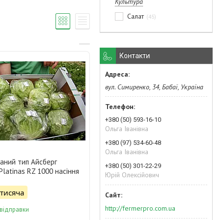
Культура
Салат
45
Контакти
вул. Симиренко, 34, Бабаї, Україна
+380 (50) 593-16-10
Ольга Іванівна
+380 (97) 534-60-48
Ольга Іванівна
аний тип Айсберг
+380 (50) 301-22-29
Platinas RZ 1000 насіння
Юрій Олексійович
/тисяча
http://fermerpro.com.ua
 відправки