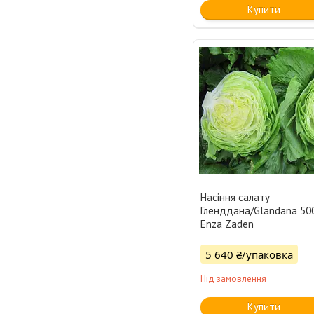
Купити
Насіння салату
Гленддана/Glandana 500
Enza Zaden
5 640 ₴/упаковка
Під замовлення
Купити