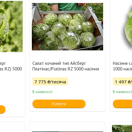
ерг
Салат кочаний тип Айсберг
Насіння с
as RZ) 5000
Платінас/Platinas RZ 5000 насіння
1000 насі
7 775 ₴/тисяча
1 497 ₴
В наявності
В наявност
Купити