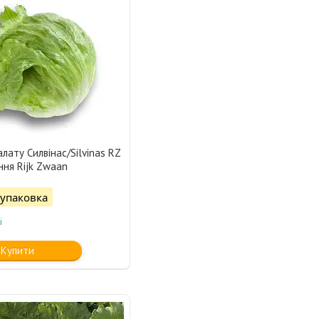
алату Силвінас/Silvinas RZ
ння Rijk Zwaan
/упаковка
і
Купити