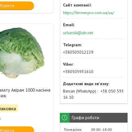
Купити
https://fermerpro.com.ua/ua/
urbanski@ukr.net
+380503012229
+380505931610
алату Авірам 1000 насіння
Ватсап (WhatsApp)
+38 050 593
раж.
16 10
паковка
Графік роботи
і
Понеділок
09:00
18:00
Купити