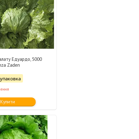
алату Едуардо, 5000
nza Zaden
/упаковка
лення
Купити