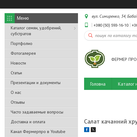
вул. Симиренко, 34, Бабаї
+380 (50) 593-16-10
+3
Каталог семян, удобрений,
субстратов
Портфолио
Фотогалерея
ФЕРМЕР ПРО
Новости
Статьи
Презентации и документы
Головна
Каталог 
О нас
Отзывы
Часто задаваемые вопросы
Салат качанний хр
Доставка и оплата
Канал Фермерпро в Youtube