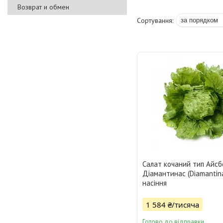
Возврат и обмен
Салат кочаний тип Айсб
Діамантинас (Diamantin
насіння
1 584 ₴/тисяча
Готово до відправки