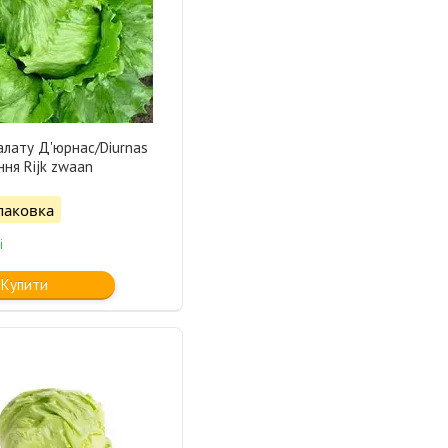
алату Д'юрнас/Diurnas
ння Rijk zwaan
паковка
і
Купити