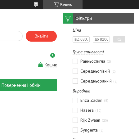
Кошик
Фільтри
Ціна
Знайти
Група стиглості
Ранньостигла
2
Кошик
Середньопізній
2
Середньоранній
2
Повернення і обмін
Виробник
Enza Zaden
8
Hazera
10
Rijk Zwaan
25
Syngenta
2