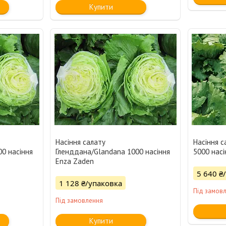
Купити
Насіння салату
Насіння 
0 насіння
Гленддана/Glandana 1000 насіння
5000 насі
Enza Zaden
5 640 ₴
1 128 ₴/упаковка
Під замов
Під замовлення
Купити