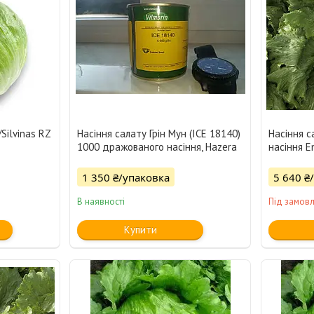
Silvinas RZ
Насіння салату Грін Мун (ICE 18140)
Насіння с
1000 дражованого насіння, Hazera
насіння E
1 350 ₴/упаковка
5 640 ₴
В наявності
Під замов
Купити