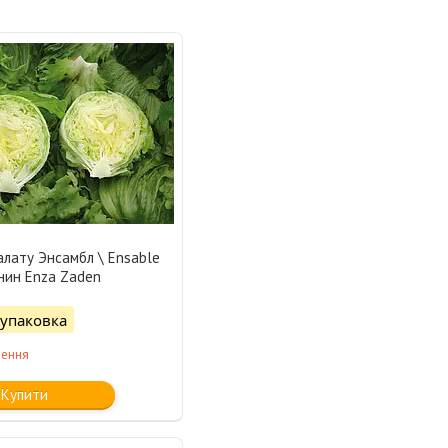
алату Энсамбл \ Ensable
нин Enza Zaden
/упаковка
лення
Купити