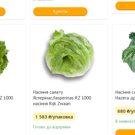
Купити
Насіння салату
Насіння с
RZ 1000
Ясперінас/Jasperinas RZ 1000
Hazera д
насіння Rijk Zwaan
680 ₴/у
1 583 ₴/упаковка
В наявност
Готово до відправки