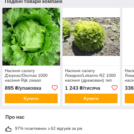
Подібні товари компанії
Насіння салату
Насіння салату
Насі
Д'юрнас/Diurnas 1000
Локарно/Lokarno RZ 1000
Лока
насіння Rijk zwaan
насіння (дражовані) тип
насі
Лолла Біонда Rijk Zwaan
Rijk
895
1 243
336
₴/упаковка
₴/тисяча
Купити
Купити
Про нас
97% позитивних з 62 відгуків за рік