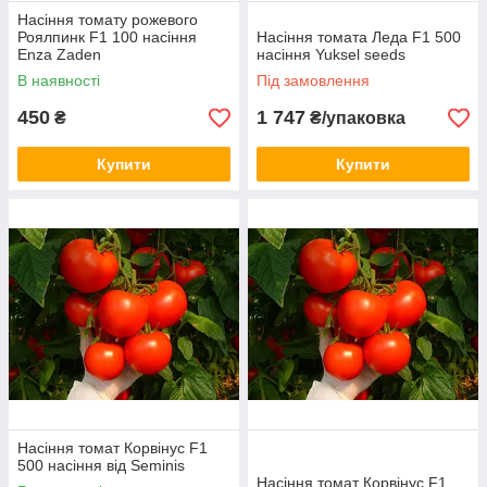
Насіння томату рожевого
Роялпинк F1 100 насіння
Насіння томата Леда F1 500
Enza Zaden
насіння Yuksel seeds
В наявності
Під замовлення
450
1 747
₴
₴/упаковка
Купити
Купити
Насіння томат Корвінус F1
500 насіння від Seminis
Насіння томат Корвінус F1