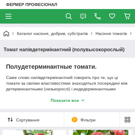
ФЕРМЕР ПРОФЕСІОНАЛ
Каталог насіння, добрив, субстратів
Насіння томатів
Томат напівдетермінантний (полувысокорослый)
Полудетерминантные томати.
Саме слово напівдетермінантний говорить про те, що ці
томати за своїми властивостями знаходяться посередині між
детерминантными (низькорослі) і индедерминантными
(високорослі) томатами. Володіючи кращими властивостями
як тих, так і інших, вони користуються популярністю у
Показати все
овочівників.
Якості полувысоких томатів які можуть залучити городника:
Сортування
0
Фільтри
1. Ранньостиглість. Сучасні гібриди дозволяють отримати
товарну продукцію на 2 тижні раніше, ніж з індетермінантних.