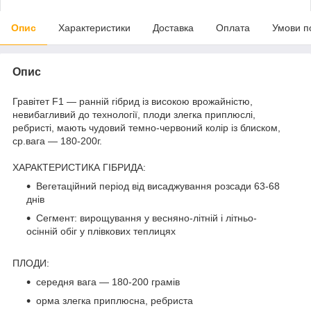
Опис
Характеристики
Доставка
Оплата
Умови п
Опис
Гравітет F1 — ранній гібрид із високою врожайністю,
невибагливий до технології, плоди злегка приплюслі,
ребристі, мають чудовий темно-червоний колір із блиском,
ср.вага — 180-200г.
ХАРАКТЕРИСТИКА ГІБРИДА:
Вегетаційний період від висаджування розсади 63-68
днів
Сегмент: вирощування у весняно-літній і літньо-
осінній обіг у плівкових теплицях
ПЛОДИ:
середня вага — 180-200 грамів
орма злегка приплюсна, ребриста