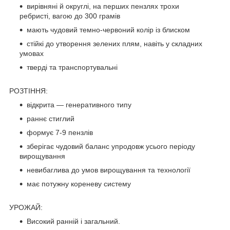
вирівняні й округлі, на перших пензлях трохи
ребристі, вагою до 300 грамів
мають чудовий темно-червоний колір із блиском
стійкі до утворення зелених плям, навіть у складних
умовах
тверді та транспортувальні
РОЗТІННЯ:
відкрита — генеративного типу
раннє стиглий
формує 7-9 пензлів
зберігає чудовий баланс упродовж усього періоду
вирощування
невибаглива до умов вирощування та технології
має потужну кореневу систему
УРОЖАЙ:
Високий ранній і загальний.