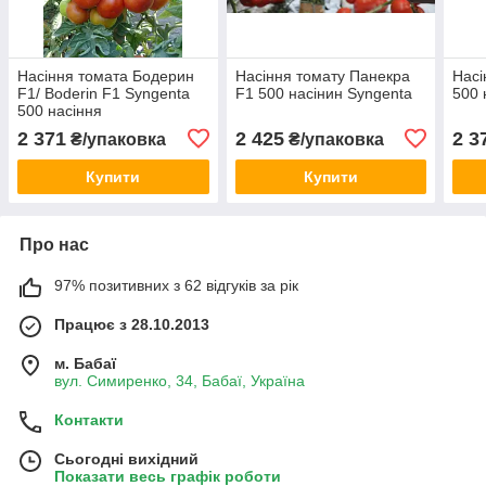
Насіння томата Бодерин
Насіння томату Панекра
Насі
F1/ Boderin F1 Syngenta
F1 500 насінин Syngenta
500 
500 насіння
2 371
2 425
2 3
₴/упаковка
₴/упаковка
Купити
Купити
Про нас
97% позитивних з 62 відгуків за рік
Працює з 28.10.2013
м. Бабаї
вул. Симиренко, 34, Бабаї, Україна
Контакти
Сьогодні вихідний
Показати весь графік роботи