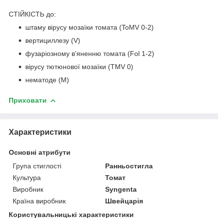
СТІЙКІСТЬ до:
штаму вірусу мозаїки томата (ToMV 0-2)
вертициллезу (V)
фузаріозному в'яненню томата (Fol 1-2)
вірусу тютюнової мозаїки (TMV 0)
нематоде (M)
Приховати
Характеристики
Основні атрибути
Група стиглості
Ранньостигла
Культура
Томат
Виробник
Syngenta
Країна виробник
Швейцарія
Користувальницькі характеристики