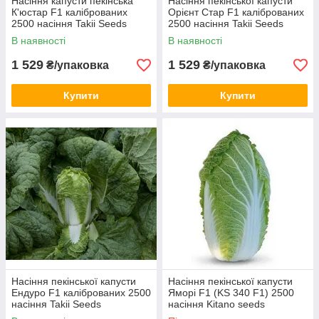
Насіння капусти пекінська
Насіння пекінської капусти
К'юстар F1 каліброваних
Орієнт Стар F1 каліброваних
2500 насіння Takii Seeds
2500 насіння Takii Seeds
В наявності
В наявності
1 529
1 529
₴/упаковка
₴/упаковка
Купити
Купити
Насіння пекінської капусти
Насіння пекінської капусти
Ендуро F1 каліброваних 2500
Яморі F1 (KS 340 F1) 2500
насіння Takii Seeds
насіння Kitano seeds