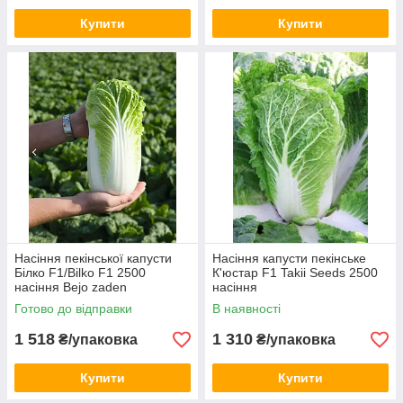
Купити
Купити
Насіння пекінської капусти
Насіння капусти пекінське
Білко F1/Bilko F1 2500
К'юстар F1 Takii Seeds 2500
насіння Bejo zaden
насіння
Готово до відправки
В наявності
1 518
1 310
₴/упаковка
₴/упаковка
Купити
Купити