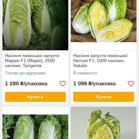
Насіння пекінської капусти
Насіння капусти пекінської
Марріо F1 (Маріо), 2500
Натсукі F1, 1000 насінин,
насінин, Syngenta
Sakata
Готово до відправки
В наявності
1 280
1 096
₴/упаковка
₴/упаковка
Купити
Купити