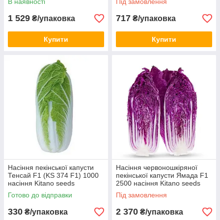
В наявності
Під замовлення
1 529
717
₴/упаковка
₴/упаковка
Купити
Купити
Насіння пекінської капусти
Насіння червоношкіряної
Тенсай F1 (KS 374 F1) 1000
пекінської капусти Ямада F1
насіння Kitano seeds
2500 насіння Kitano seeds
Готово до відправки
Під замовлення
330
2 370
₴/упаковка
₴/упаковка