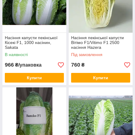
Насіння капусти пекінської
Насіння пекінської капусти
Кісекі F1, 1000 насінин,
Вітімо F1/Vitimo F1 2500
Sakata
насіння Hazera
В наявності
Під замовлення
966
760
₴/упаковка
₴
Купити
Купити