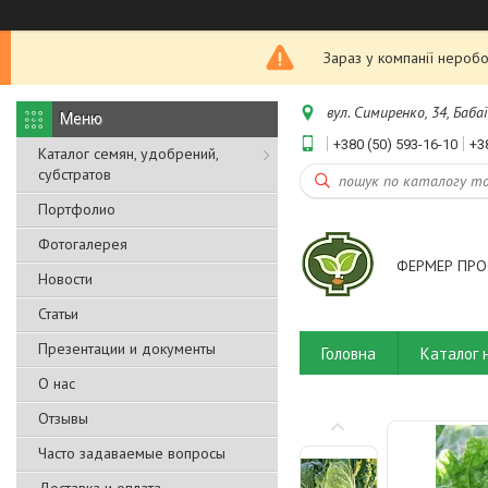
Зараз у компанії неробо
вул. Симиренко, 34, Бабаї
+380 (50) 593-16-10
+3
Каталог семян, удобрений,
субстратов
Портфолио
Фотогалерея
ФЕРМЕР ПРО
Новости
Статьи
Презентации и документы
Головна
Каталог 
О нас
Отзывы
Часто задаваемые вопросы