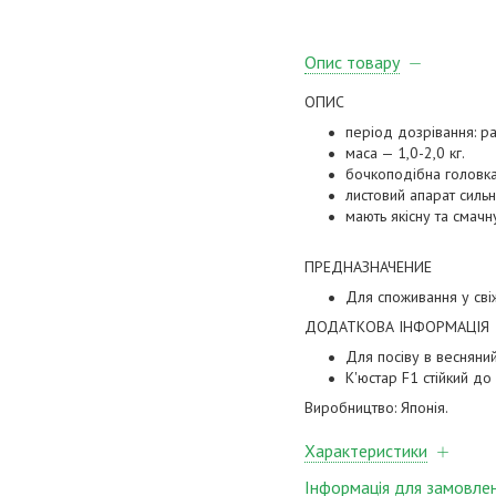
Опис товару
ОПИС
період дозрівання: ра
маса — 1,0-2,0 кг.
бочкоподібна головка
листовий апарат сильн
мають якісну та смачн
ПРЕДНАЗНАЧЕНИЕ
Для споживання у сві
ДОДАТКОВА ІНФОРМАЦІЯ
Для посіву в весняний
К'юстар F1 стійкий до
Виробництво: Японія.
Характеристики
Інформація для замовле