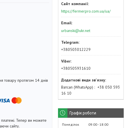
https://fermerpro.com.ua/ua/
urbanski@ukr.net
+380503012229
+380505931610
я товару протягом 14 днів
Ватсап (WhatsApp)
+38 050 593
16 10
Графік роботи
і платежі. Тепер ви можете
Понеділок
09:00
18:00
аючи сайту.