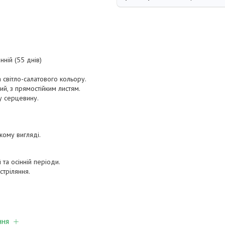
нній (55 днів)
 світло-салатового кольору.
ий, з прямостійким листям.
у серцевину.
жому вигляді.
 та осінній періоди.
 стріляння.
ння