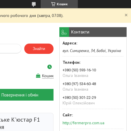
Кошик
чого робочого дня (завтра, 07.08).
Контакти
Знайти
вул. Симиренко, 34, Бабаї, Україна
+380 (50) 593-16-10
Ольга Іванівна
Кошик
+380 (97) 534-60-48
Ольга Іванівна
Повернення і обмін
+380 (50) 301-22-29
Юрій Олексійович
ське К'юстар F1
http://fermerpro.com.ua
ня