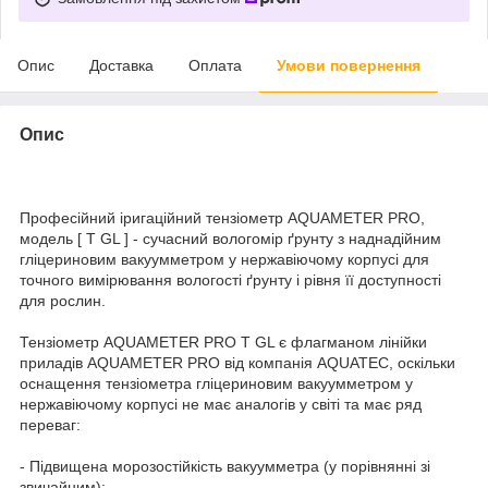
Опис
Доставка
Оплата
Умови повернення
Опис
Професійний іригаційний тензіометр AQUAMETER PRO,
модель [ Т GL ] - сучасний вологомір ґрунту з наднадійним
гліцериновим вакуумметром у нержавіючому корпусі для
точного вимірювання вологості ґрунту і рівня її доступності
для рослин.
Тензіометр AQUAMETER PRO Т GL є флагманом лінійки
приладів AQUAMETER PRO від компанія AQUATEC, оскільки
оснащення тензіометра гліцериновим вакуумметром у
нержавіючому корпусі не має аналогів у світі та має ряд
переваг:
- Підвищена морозостійкість вакуумметра (у порівнянні зі
звичайним);