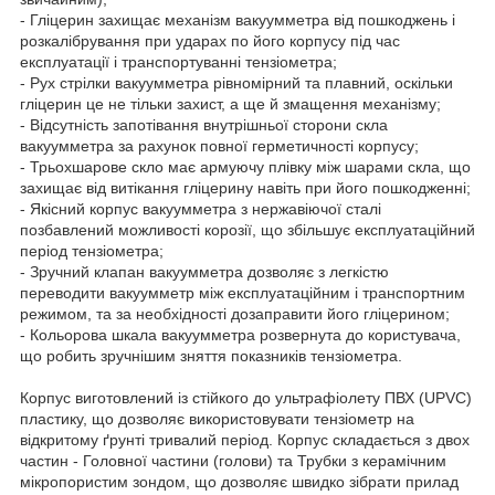
- Гліцерин захищає механізм вакуумметра від пошкоджень і
розкалібрування при ударах по його корпусу під час
експлуатації і транспортуванні тензіометра;
- Рух стрілки вакуумметра рівномірний та плавний, оскільки
гліцерин це не тільки захист, а ще й змащення механізму;
- Відсутність запотівання внутрішньої сторони скла
вакуумметра за рахунок повної герметичності корпусу;
- Трьохшарове скло має армуючу плівку між шарами скла, що
захищає від витікання гліцерину навіть при його пошкодженні;
- Якісний корпус вакуумметра з нержавіючої сталі
позбавлений можливості корозії, що збільшує експлуатаційний
період тензіометра;
- Зручний клапан вакуумметра дозволяє з легкістю
переводити вакуумметр між експлуатаційним і транспортним
режимом, та за необхідності дозаправити його гліцерином;
- Кольорова шкала вакуумметра розвернута до користувача,
що робить зручнішим зняття показників тензіометра.
Корпус виготовлений із стійкого до ультрафіолету ПВХ (UPVC)
пластику, що дозволяє використовувати тензіометр на
відкритому ґрунті тривалий період. Корпус складається з двох
частин - Головної частини (голови) та Трубки з керамічним
мікропористим зондом, що дозволяє швидко зібрати прилад