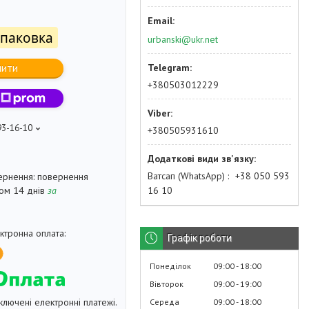
упаковка
urbanski@ukr.net
пити
+380503012229
93-16-10
+380505931610
Ватсап (WhatsApp)
+38 050 593
повернення
16 10
гом 14 днів
за
Графік роботи
Понеділок
09:00
18:00
Вівторок
09:00
19:00
ключені електронні платежі.
Середа
09:00
18:00