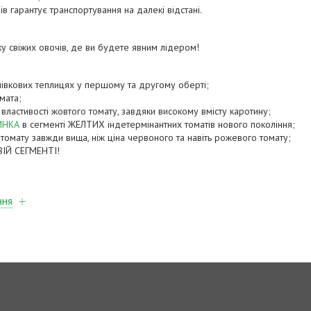
ів гарантує транспортування на далекі відстані.
ку свіжих овочів, де ви будете явним лідером!
івкових теплицях у першому та другому оберті;
омата;
і властивості жовтого томату, завдяки високому вмісту каротину;
ИНКА
в сегменті ЖЕЛТИХ індетермінантних томатів нового покоління;
 томату завжди вища, ніж ціна червоного та навіть рожевого томату;
ІЙ СЕГМЕНТІ!
ння