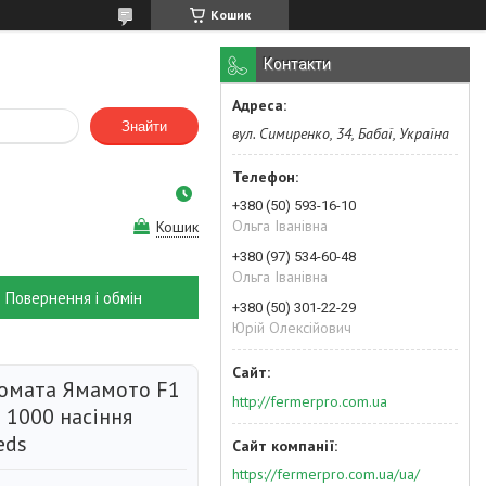
Кошик
Контакти
Знайти
вул. Симиренко, 34, Бабаї, Україна
+380 (50) 593-16-10
Ольга Іванівна
Кошик
+380 (97) 534-60-48
Ольга Іванівна
Повернення і обмін
+380 (50) 301-22-29
Юрій Олексійович
томата Ямамото F1
http://fermerpro.com.ua
) 1000 насіння
eds
https://fermerpro.com.ua/ua/