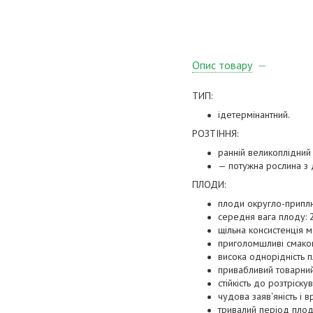
Опис товару
ТИП:
ідетермінантний.
РОЗТІННЯ:
ранній великоплідний
— потужна рослина з
ПЛОДИ:
плоди округло-припл
середня вага плоду: 
щільна консистенція м'
приголомшливі смакові
висока однорідність пл
привабливий товарний
стійкість до розтріску
чудова заяв'яність і 
тривалий період плод