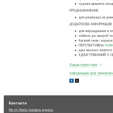
чудова щільність плод
ПРЕДНАЗНАЧЕНИЕ:
для реалізації на рин
ДОДАТКОВА ІНФОРМАЦІЯ:
для вирощування в пл
стійкість до хвороб т
багатий смак і корисн
ПЕРСПЕКТИВНА
НОВ
ціна якісного жовтого
ЄДІНСТРВЕННИЙ У СВ
Характеристики
Інформація для замовле
Контакти
Ми тут. Мапа, телефон, вдреса