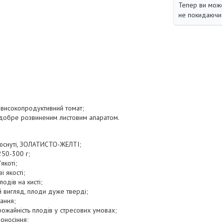
Тепер ви може
не покидаючи 
 високопродуктивний томат;
 добре розвиненим листовим апаратом.
юснуті, ЗОЛАТИСТО-ЖЕЛТІ;
250-300 г;
якоті;
 якості;
одів на кисті;
 вигляд, плоди дуже тверді;
вання;
врожайність плодів у стресових умовах;
оносіння;