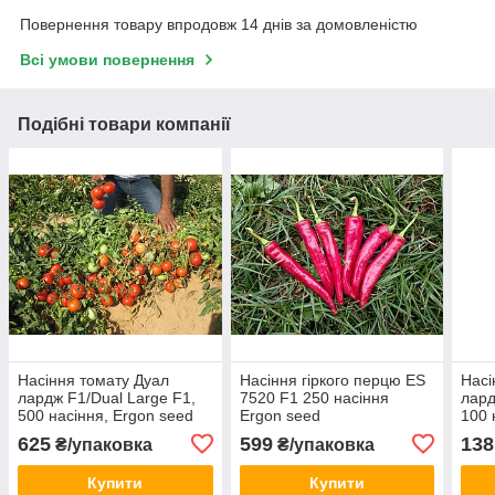
Повернення товару впродовж 14 днів за домовленістю
Всі умови повернення
Подібні товари компанії
Насіння томату Дуал
Насіння гіркого перцю ES
Насі
лардж F1/Dual Large F1,
7520 F1 250 насіння
лард
500 насіння, Ergon seed
Ergon seed
100 
625
599
138
₴/упаковка
₴/упаковка
Купити
Купити