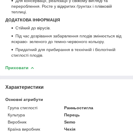
Для консервації, реалізації у свіжому вигляді та
перероблення. Росте у відкритих ґрунтах і плівковій
теплиці.
ДОДАТКОВА ІНФОРМАЦІЯ
Стійкий до вірусів.
Під час дозрівання забарвлення плодів змінюється від
яскраво- зеленого до темно-червоного кольору.
Придатний для прибирання в технічній і біологічній
стиглості плодів.
Приховати
Характеристики
Основні атрибути
Група стиглості
Ранньостигла
Культура
Перець
Виробник
Semo
Країна виробник
Чехія