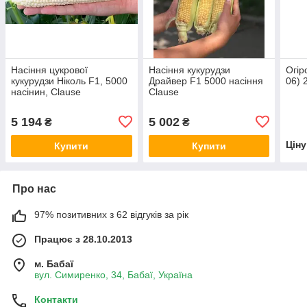
Насіння цукрової
Насіння кукурудзи
Огір
кукурудзи Ніколь F1, 5000
Драйвер F1 5000 насіння
06) 
насінин, Clause
Clause
5 194
5 002
₴
₴
Цін
Купити
Купити
Про нас
97% позитивних з 62 відгуків за рік
Працює з 28.10.2013
м. Бабаї
вул. Симиренко, 34, Бабаї, Україна
Контакти