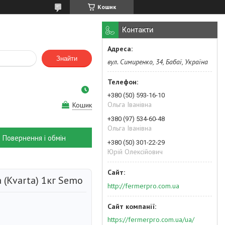
Кошик
Контакти
Знайти
вул. Симиренко, 34, Бабаї, Україна
+380 (50) 593-16-10
Ольга Іванівна
Кошик
+380 (97) 534-60-48
Ольга Іванівна
Повернення і обмін
+380 (50) 301-22-29
Юрій Олексійович
 (Kvarta) 1кг Semo
http://fermerpro.com.ua
https://fermerpro.com.ua/ua/