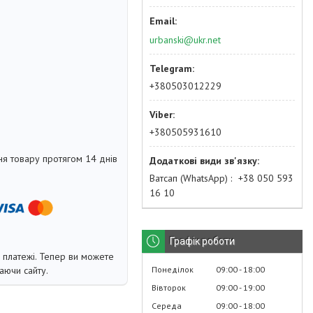
urbanski@ukr.net
+380503012229
+380505931610
я товару протягом 14 днів
Ватсап (WhatsApp)
+38 050 593
16 10
Графік роботи
і платежі. Тепер ви можете
Понеділок
09:00
18:00
аючи сайту.
Вівторок
09:00
19:00
Середа
09:00
18:00