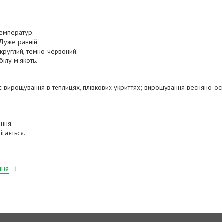
температур.
 Дуже ранній
круглий, темно-червоний.
білу м'якоть.
 вирощування в теплицях, плівкових укриттях; вирощування весняно-ос
ання.
ігається.
ння