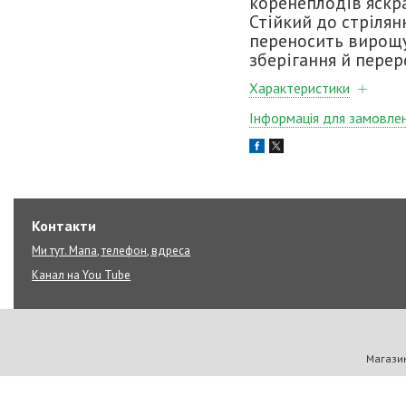
коренеплодів яскра
Стійкий до стрілян
переносить вирощу
зберігання й перер
Характеристики
Інформація для замовле
Контакти
Ми тут. Мапа, телефон, вдреса
Канал на You Tube