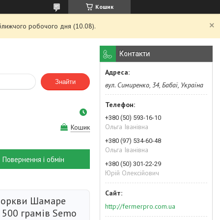
Кошик
ближчого робочого дня (10.08).
Контакти
Знайти
вул. Симиренко, 34, Бабаї, Україна
+380 (50) 593-16-10
Ольга Іванівна
Кошик
+380 (97) 534-60-48
Ольга Іванівна
Повернення і обмін
+380 (50) 301-22-29
Юрій Олексійович
моркви Шамаре
http://fermerpro.com.ua
 500 грамів Semo