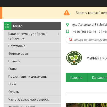
Зараз у компанії не
вул. Симиренко, 34, Бабаї
+380 (50) 593-16-10
+3
Каталог семян, удобрений,
субстратов
Портфолио
Фотогалерея
ФЕРМЕР ПРО
Новости
Статьи
Презентации и документы
Головна
Каталог 
О нас
Отзывы
Часто задаваемые вопросы