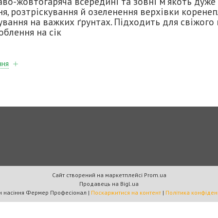
во-жовтогаряча всередині та зовні м'якоть дуже 
ня, розтріскування й озеленення верхівки корене
вання на важких ґрунтах. Підходить для свіжого 
облення на сік
ння
Сайт створений на маркетплейсі
Prom.ua
Продавець на Bigl.ua
Магазин насіння Фермер Професіонал |
Поскаржитися на контент
|
Політика конфіден