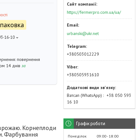
https://fermerpro.com.ua/ua/
ості
упаковка
urbanski@ukr.net
93-16-10
+380503012229
повернення
гом 14 днів
за
+380505931610
Ватсап (WhatsApp)
+38 050 593
16 10
Графік роботи
врожаю. Корнеплоди
см. Фарбування
Понеділок
09:00
18:00