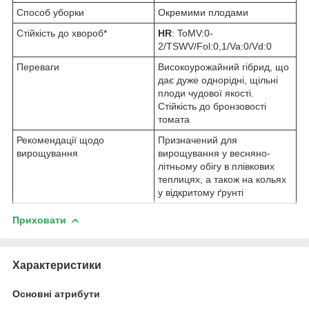
Способ уборки
Окремими плодами
Стійкість до хвороб*
HR
: ToMV:0-
2/TSWV/Fol:0,1/Va:0/Vd:0
Переваги
Високоурожайний гібрид, що
дає дуже однорідні, щільні
плоди чудової якості.
Стійкість до бронзовості
томата
Рекомендації щодо
Призначений для
вирощування
вирощування у весняно-
літньому обігу в плівкових
теплицях, а також на кольях
у відкритому ґрунті
Приховати
Характеристики
Основні атрибути