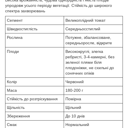
упродовж усього періоду вегетації. Стійкість до широкого
спектра захворювань
Сегмент
Великоплідний томат
Швидкостиглість
Середньосстиглий
Рослина
Потужне, збалансоване,
середньоросле, відкрите
Плоди
Висококруглі, злегка
ребристі, 3-4-камерні, без
зеленої плями біля
плодоніжки, не схильні до
сонячних опіків
Колір
Червоний
Маса
180-200 г
Стійкість до розтріскування
Помірна
Щільність
Щільний
Збереження
До 10 днів
Смак
Нормальний