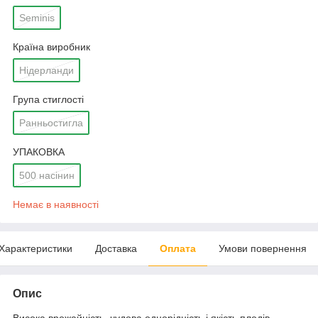
Seminis
Країна виробник
Нідерланди
Група стиглості
Ранньостигла
УПАКОВКА
500 насінин
Немає в наявності
Характеристики
Доставка
Оплата
Умови повернення
Опис
Висока врожайність, чудова однорідність і якість плодів