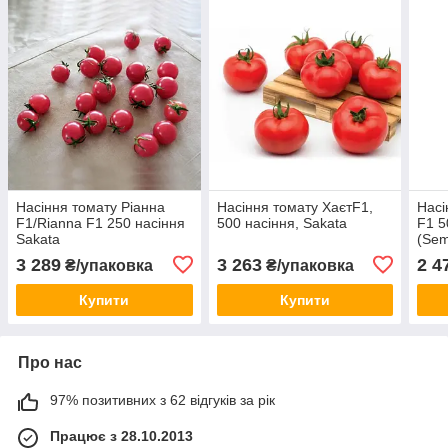
Насіння томату Ріанна
Насіння томату ХаєтF1,
Насі
F1/Rianna F1 250 насіння
500 насіння, Sakata
F1 5
Sakata
(Sem
3 289
3 263
2 4
₴/упаковка
₴/упаковка
Купити
Купити
Про нас
97% позитивних з 62 відгуків за рік
Працює з 28.10.2013