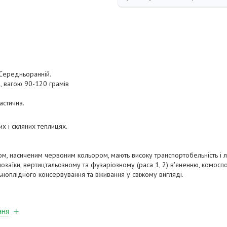
 Середньоранній.
 вагою 90-120 грамів
астична.
х і скляних теплицях.
м, насиченим червоним кольором, мають високу транспортобельність і л
мозаїки, вертицтальозному та фузаріозному (раса 1, 2) в'яненню, комоспо
ьноплідного консервування та вживання у свіжому вигляді.
ння