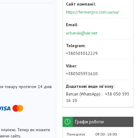
https://fermerpro.com.ua/ua/
urbanski@ukr.net
+380503012229
+380505931610
я товару протягом 14 днів
Ватсап (WhatsApp)
+38 050 593
16 10
Графік роботи
і платежі. Тепер ви можете
Понеділок
09:00
18:00
аючи сайту.