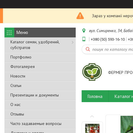
Зараз у компанії нер
вул. Симиренко, 34, Бабаї
+380 (50) 593-16-10
+3
Каталог семян, удобрений,
субстратов
Портфолио
Фотогалерея
ФЕРМЕР ПРО
Новости
Статьи
Презентации и документы
Головна
Каталог 
О нас
Отзывы
Часто задаваемые вопросы