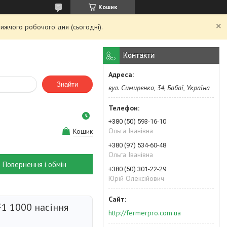
Кошик
ижчого робочого дня (сьогодні).
Контакти
Знайти
вул. Симиренко, 34, Бабаї, Україна
+380 (50) 593-16-10
Ольга Іванівна
Кошик
+380 (97) 534-60-48
Ольга Іванівна
Повернення і обмін
+380 (50) 301-22-29
Юрій Олексійович
F1 1000 насіння
http://fermerpro.com.ua