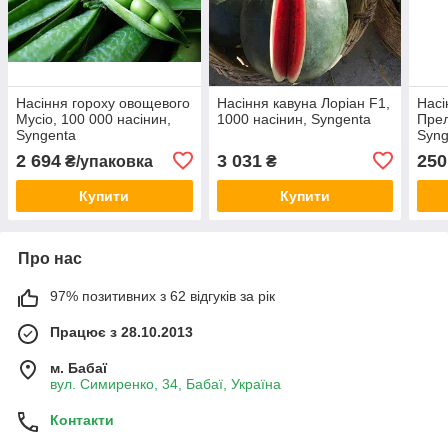
Насіння гороху овощевого
Насіння кавуна Лоріан F1,
Насі
Мусіо, 100 000 насінин,
1000 насінин, Syngenta
Прел
Syngenta
Syng
2 694
3 031
250
₴/упаковка
₴
Купити
Купити
Про нас
97% позитивних з 62 відгуків за рік
Працює з 28.10.2013
м. Бабаї
вул. Симиренко, 34, Бабаї, Україна
Контакти