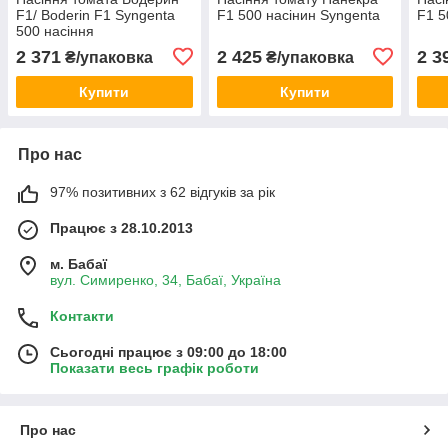
F1/ Boderin F1 Syngenta
F1 500 насінин Syngenta
F1 5
500 насіння
2 371
2 425
2 3
₴/упаковка
₴/упаковка
Купити
Купити
Про нас
97% позитивних з 62 відгуків за рік
Працює з 28.10.2013
м. Бабаї
вул. Симиренко, 34, Бабаї, Україна
Контакти
Сьогодні працює з 09:00 до 18:00
Показати весь графік роботи
Про нас