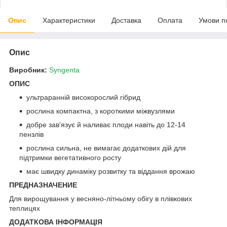
Опис
Характеристики
Доставка
Оплата
Умови п
Опис
Виробник:
Syngenta
ОПИС
ультраранній високорослий гібрид
рослина компактна, з короткими міжвузлями
добре зав'язує й наливає плоди навіть до 12-14
пензлів
рослина сильна, не вимагає додаткових дій для
підтримки вегетативного росту
має швидку динаміку розвитку та віддання врожаю
ПРЕДНАЗНАЧЕНИЕ
Для вирощування у весняно-літньому обігу в плівкових
теплицях
ДОДАТКОВА ІНФОРМАЦІЯ