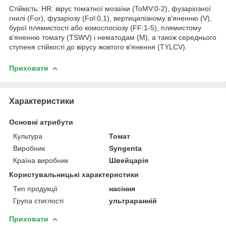
Стійкість: HR: вірус томатної мозаїки (ToMV:0-2), фузаріозної
гнилі (For), фузаріозу (Fol:0,1), вертицилізному в'яненню (V),
бурої плямистості або комоспосіозу (FF:1-5), плямистому
в'яненню томату (TSWV) і нематодам (М), а також середнього
ступеня стійкості до вірусу жовтого в'янення (TYLCV).
Приховати
Характеристики
Основні атрибути
Культура
Томат
Виробник
Syngenta
Країна виробник
Швейцарія
Користувальницькі характеристики
Тип продукції
насіння
Група стиглості
ультраранній
Приховати